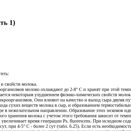
ть 1)
ить:
 и свойств молока.
рганизмов молоко охлаждают до 2-8° С и хранят при этой темпе
дается некоторым ухудшением физико-химических свойств молок
кроорганизмов. Они влияют на качество и выход сыра двумя пу
хода сухих веществ молока в сыр, и образованием термостабиль
ре в нежелательном направлении. Образование этих энзимов ид
о хранения молока с учетом этого требования зависит от темп
за увеличивает время генерации Ps. fluorescens. При исходном 
сут, при 4-5° С - более 2 сут (табл. 6.25). Если есть необходимо