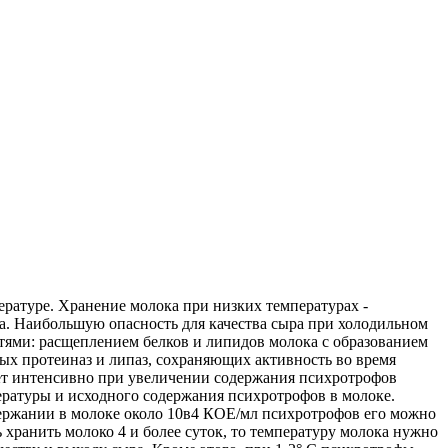
ратуре. Хранение молока при низких температурах -
а. Наибольшую опасность для качества сыра при холодильном
тями: расщеплением белков и липидов молока с образованием
ных протеиназ и липаз, сохраняющих активность во время
ет интенсивно при увеличении содержания психротрофов
ературы и исходного содержания психротрофов в молоке.
содержании в молоке около 10в4 КОЕ/мл психротрофов его можно
сть хранить молоко 4 и более суток, то температуру молока нужно