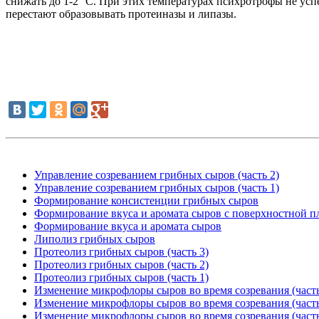
снижать до 1-2° С. При этих температурах психротрофы не усп
перестают образовывать протеиназы и липазы.
Управление созреванием грибных сыров (часть 2)
Управление созреванием грибных сыров (часть 1)
Формирование консистенции грибных сыров
Формирование вкуса и аромата сыров с поверхностной п
Формирование вкуса и аромата сыров
Липолиз грибных сыров
Протеолиз грибных сыров (часть 3)
Протеолиз грибных сыров (часть 2)
Протеолиз грибных сыров (часть 1)
Изменение микрофлоры сыров во время созревания (часть
Изменение микрофлоры сыров во время созревания (часть
Изменение микрофлоры сыров во время созревания (часть