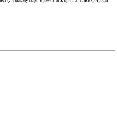
еству и выходу сыра. Кроме этого, при 1-2° С психротрофы