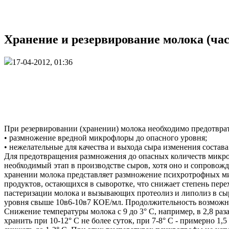
Хранение и резервирование молока (час
17-04-2012, 01:36
При резервировании (хранении) молока необходимо предотврат
• размножение вредной микрофлоры до опасного уровня;
• нежелательные для качества и выхода сыра изменения состава
Для предотвращения размножения до опасных количеств микроо
необходимый этап в производстве сыров, хотя оно и сопровож
хранении молока представляет размножение психротрофных ми
продуктов, остающихся в сыворотке, что снижает степень пере
пастеризации молока и вызывающих протеолиз и липолиз в сы
уровня свыше 10в6-10в7 КОЕ/мл. Продолжительность возможног
Снижение температуры молока с 9 до 3° С, например, в 2,8 ра
хранить при 10-12° С не более суток, при 7-8° С - примерно 1,5 