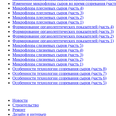
Изменение микрофлоры сыров во время созревания (часть
Микрофлора плесневых сыров (часть 4)
Микрофлора плесневых сыров (часть 3)
Микрофлора плесневых сыров (часть 2)
Микрофлора плесневых сыров (часть 1)
Формирование органолептических показателей (часть 4)
Формирование органолептических показателей (часть 3)
Формирование органолептических показателей (часть 2)
Формирование органолептических показателей (часть 1)
Микрофлора слизневых сыров (часть 5)
Микрофлора слизневых сыров (часть 4)
Микрофлора слизневых сыров (часть 3)
Микрофлора слизневых сыров (часть 2)
Микрофлора слизневых сыров (часть 1)
Особенности технологии созревания сыров (часть 8)
Особенности технологии созревания сыров (часть 7)
Особенности технологии созревания сыров (часть 6)
Особенности технологии созревания сыров (часть 5)
Новости
Строительство
Ремонт
Дизайн и интерьер