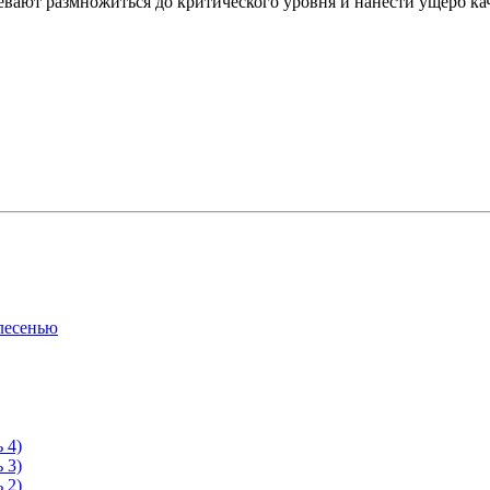
евают размножиться до критического уровня и нанести ущерб кач
лесенью
 4)
 3)
 2)