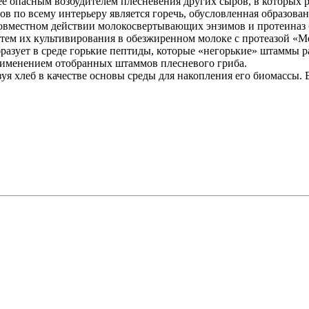
ее опасным возбудителем плесневения других сыров, в которых 
по всему интерьеру является горечь, обусловленная образование
совместном действии молокосвертывающих энзимов и протеиназ 
м их культивирования в обезжиренном молоке с протеазой «Мезе
азует в среде горькие пептиды, которые «негорькие» штаммы 
применением отобранных штаммов плесневого гриба.
зуя хлеб в качестве основы среды для накопления его биомассы. В