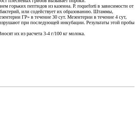
рост плесневых грибов вызывает пороки.
м горьких пептидов из казеина. Р. roqueforti в зависимости от
бактерий, или содействует их образованию. Штаммы,
нтерии ГР» в течение 30 сут. Мезентерии в течение 4 сут,
разрушают при последующей инкубации. Результаты этой пробы
носят их из расчета 3-4 г/100 кг молока.