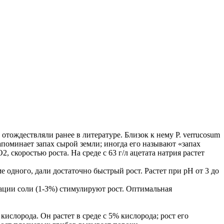
о отождествляли ранее в литературе. Близок к нему Р. verrucosum
 напоминает запах сырой земли; иногда его называют «запах
скоростью роста. На среде с 63 г/л ацетата натрия растет
ме одного, дали достаточно быстрый рост. Растет при pH от 3 до
ации соли (1-3%) стимулируют рост. Оптимальная
ислорода. Он растет в среде с 5% кислорода; рост его