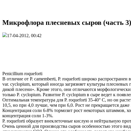
Микрофлора плесневых сыров (часть 3
17-04-2012, 00:42
Penicillium roqueforti
В отличие от Р. camemberti, Р. roqueforti широко распространен
var. cyclopium, который иногда загрязняет культуры плесневых 
дикой плесени». Кроме этого, они отличаются морфологическим
только Р. cyclopium. Развитие Р. cyclopium в сыре ведет к поя
Оптимальная температура для Р. roqueforti 35-40° С, но он рас
10,5, но при 4,0 лучше, чем при 6,0. Рост не прекращается да
Концентрация соли 6-8% тормозит рост некоторых штаммов, хо
концентрация соли 1-3%.
Р. roqueforti образует внеклеточные кислую и нейтральную про
Очень ценной для производства сыров особенностью этого вида