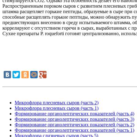
стимулируется CO2. Однако эта особенность делает его наибол
Распространенным пороком сыров с развитием плесневых грибов 
штамма расщепляет горькие пептиды, образуемые в сыре при 
способные расщеплять горькие пептиды, можно обнаружить путе
предшествующих внесению в среду испытываемого штамма, обр
коррелируют с отсутствием горечи в сырах, выработанных с 
Сухие препараты Р. roqueforti готовят централизованно, исполь
Микрофлора плесневых сыров (часть 2)
Микрофлора плесневых сыров (часть 1)
Формирование органолептических показателей (часть 4)
Формирование органолептических показателей (часть 3)
Формирование органолептических показателей (часть 2)
Формирование органолептических показателей (часть 1)
Микрофлора слизневых сыров (часть 5)