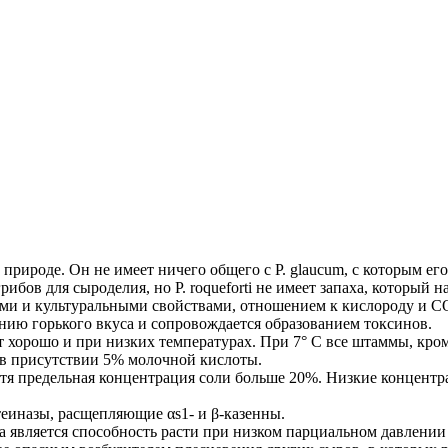
)
 в природе. Он не имеет ничего общего с Р. glaucum, с которым ег
грибов для сыроделия, но Р. roqueforti не имеет запаха, который
и и культуральными свойствами, отношением к кислороду и CO2, 
влению горького вкуса и сопровождается образованием токсинов.
тет хорошо и при низких температурах. При 7° С все штаммы, кро
же в присутствии 5% молочной кислоты.
тя предельная концентрация соли больше 20%. Низкие концентр
теиназы, расщепляющие αs1- и β-казенны.
 является способность расти при низком парциальном давлении к