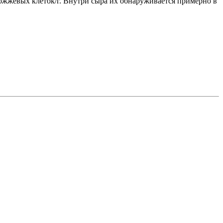
рожжевых клеток/г. Внутри сыра их обнаруживается примерно в