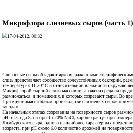
Микрофлора слизневых сыров (часть 1)
17-04-2012, 00:32
Слизневые сыры обладают ярко выраженными специфическими
слизь представляет сообщество солеустойчивых бактерий, ра
температурах 11-20° С и относительной влажности окружающей
Микрофлорой сырной слизи массивно заражена среда на предп
размножаться, и помещения, в которых созревают сыры. Во вр
При крупномасштабном производстве слизневых сыров приме
заводам.
На начальных этапах созревания на поверхности сыров размнож
pH от 3,5 до 8,5 и при 15-20% NaCl, хорошо растут при темпе
Лимбургского сыра, одного из наиболее характерных представи
возраста, при pH около 6,0 количество дрожжей на поверхност