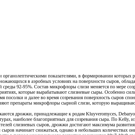
 органолептическими показателями, в формировании которых 
змножающихся в аэробных условиях на поверхности сыров, обл
 среды 92-95%. Состав микрофлоры слизи меняется по мере соз
риятиях, которые вырабатывают слизневые сыры. Особенно силь
емя посолки и далее во время созревания поверхность сыров сп
няют препараты микрофлоры сырной слизи, которую выращиваю
аются дрожжи, принадлежащие к родам Kluyveromyces, Debaryomy
ратурах, наиболее благоприятных для созревания сыра. По Kelly
телей слизневых сыров, дрожжи достигают максимума развития н
и сыров начинает снижаться, однако в небольших количествах он