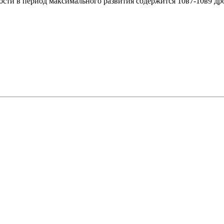
ности в период максимального развития содержится 10в7-10в9 д