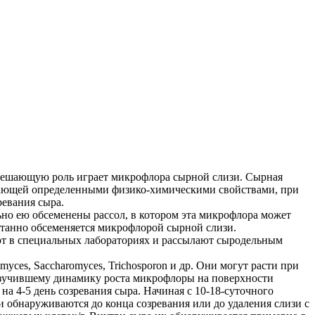
решающую роль играет микрофлора сырной слизи. Сырная
адающей определенными физико-химическими свойствами, при
ревания сыра.
но ею обсеменены рассол, в котором эта микрофлора может
онтанно обсеменяется микрофлорой сырной слизи.
т в специальных лабораториях и рассылают сыродельным
ces, Saccharomyces, Trichosporon и др. Они могут расти при
, изучившему динамику роста микрофлоры на поверхности
а 4-5 день созревания сыра. Начиная с 10-18-суточного
и обнаруживаются до конца созревания или до удаления слизи с