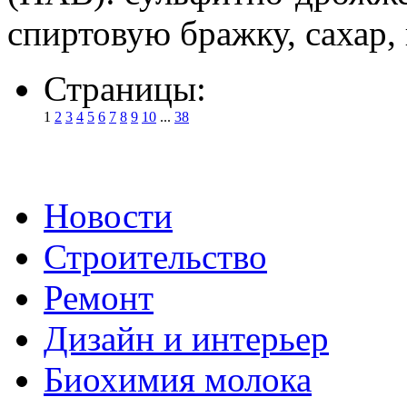
спиртовую бражку, сахар, 
Страницы:
1
2
3
4
5
6
7
8
9
10
...
38
Новости
Строительство
Ремонт
Дизайн и интерьер
Биохимия молока