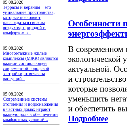
05.08.2026
Террасы и веранды – это
уникальные пространства,
которые позволяют
Особенности 
наслаждаться свежим
воздухом, природой и
энергоэффект
комфортом в...
В современном 
05.08.2026
Многоэтажные жилые
экологической у
комплексы (МЖК) являются
важной составляющей
актуальной. Ос
современной городской
застройки, отвечая на
и строительств
растущий...
которые позвол
05.08.2026
уменьшить нега
Современные системы
отопления и водоснабжения
и обеспечить в
в частных домах играют
важную роль в обеспечении
Подробнее
комфортных условий...