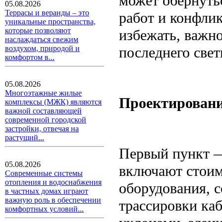
может обернуть
05.08.2026
Террасы и веранды – это
работ и конфли
уникальные пространства,
которые позволяют
избежать, важн
наслаждаться свежим
последнего свет
воздухом, природой и
комфортом в...
05.08.2026
Многоэтажные жилые
Проектировани
комплексы (МЖК) являются
важной составляющей
современной городской
застройки, отвечая на
растущий...
Первый пункт —
05.08.2026
включают стоимо
Современные системы
отопления и водоснабжения
оборудования, 
в частных домах играют
важную роль в обеспечении
трассировки ка
комфортных условий...