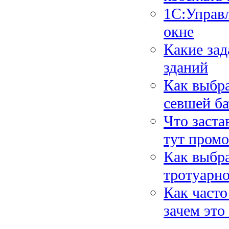
1С:Управл
окне
Какие за
зданий
Как выбра
севшей ба
Что заста
тут пром
Как выбр
тротуарн
Как часто
зачем это