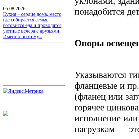
уклонами, здан
05.08.2026
понадобится де
Кухня – сердце дома, место,
где собирается семья,
готовится еда и проводятся
уютные вечера с друзьями.
Именно поэтому...
Опоры освеще
Указываются т
фланцевые и пр.
(фланец или заг
горячее цинкова
исполнение или
нагрузкам — это