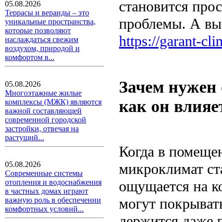
становится про
05.08.2026
Террасы и веранды – это
проблемы. А вы
уникальные пространства,
которые позволяют
https://garant-cl
наслаждаться свежим
воздухом, природой и
комфортом в...
Зачем нужен 
05.08.2026
Многоэтажные жилые
как он влияе
комплексы (МЖК) являются
важной составляющей
современной городской
застройки, отвечая на
растущий...
Когда в помеще
05.08.2026
микроклимат ст
Современные системы
ощущается на к
отопления и водоснабжения
в частных домах играют
могут покрывать
важную роль в обеспечении
комфортных условий...
держится даже 