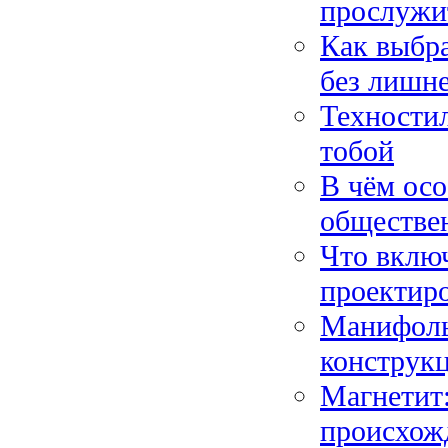
прослужи
Как выбр
без лишн
Техностил
тобой
В чём осо
обществе
Что включ
проектир
Манифоль
конструкц
Магнетит:
происхож