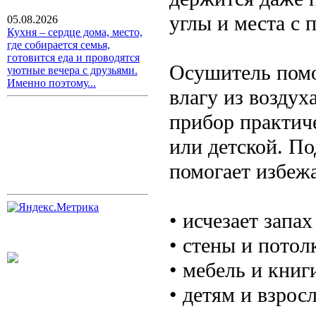
углы и места с 
05.08.2026
Кухня – сердце дома, место,
где собирается семья,
готовится еда и проводятся
Осушитель помо
уютные вечера с друзьями.
Именно поэтому...
влагу из воздуха
прибор практич
или детской. П
помогает избеж
• исчезает запа
• стены и пото
• мебель и книг
• детям и взрос