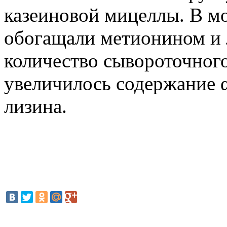
казеиновой мицеллы. В мо
обогащали метионином и 
количество сывороточного
увеличилось содержание α
лизина.