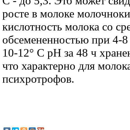
С - до 5,3. Это может сви
росте в молоке молочнок
кислотность молока со ср
обсемененностью при 4-8 
10-12° С pH за 48 ч хранен
что характерно для молок
психротрофов.