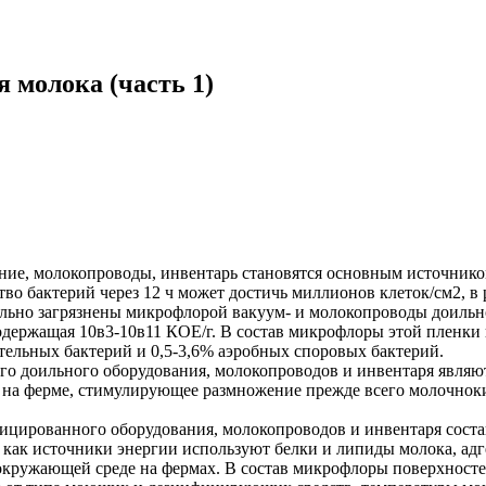
 молока (часть 1)
ние, молокопроводы, инвентарь становятся основным источник
о бактерий через 12 ч может достичь миллионов клеток/см2, в р
ильно загрязнены микрофлорой вакуум- и молокопроводы доильн
одержащая 10в3-10в11 КОЕ/г. В состав микрофлоры этой пленки 
тельных бактерий и 0,5-3,6% аэробных споровых бактерий.
о доильного оборудования, молокопроводов и инвентаря являю
 на ферме, стимулирующее размножение прежде всего молочнокис
цированного оборудования, молокопроводов и инвентаря состав
 как источники энергии используют белки и липиды молока, а
кружающей среде на фермах. В состав микрофлоры поверхносте