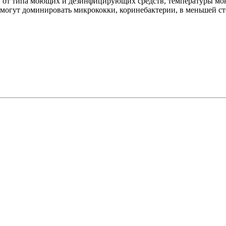
ти от типа моющих и дезинфицирующих средств, температуры м
огут доминировать микрококки, коринебактерии, в меньшей сте