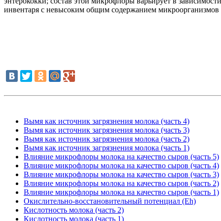
энтерококки; состав этой микрофлоры варьирует в зависимос
инвентаря с невысоким общим содержанием микроорганизмов м
Вымя как источник загрязнения молока (часть 4)
Вымя как источник загрязнения молока (часть 3)
Вымя как источник загрязнения молока (часть 2)
Вымя как источник загрязнения молока (часть 1)
Влияние микрофлоры молока на качество сыров (часть 5)
Влияние микрофлоры молока на качество сыров (часть 4)
Влияние микрофлоры молока на качество сыров (часть 3)
Влияние микрофлоры молока на качество сыров (часть 2)
Влияние микрофлоры молока на качество сыров (часть 1)
Окислительно-восстановительный потенциал (Еh)
Кислотность молока (часть 2)
Кислотность молока (часть 1)