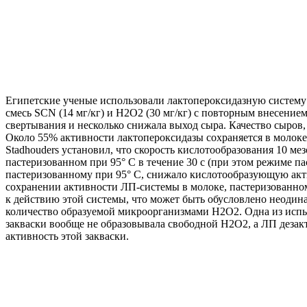
Египетские ученые использовали лактопероксидазную систему 
смесь SCN (14 мг/кг) и Н2O2 (30 мг/кг) с повторным внесение
свертывания и несколько снижала выход сыра. Качество сыров,
Около 55% активности лактопероксидазы сохраняется в молоке 
Stadhouders установил, что скорость кислотообразования 10 ме
пастеризованном при 95° С в течение 30 с (при этом режиме 
пастеризованному при 95° С, снижало кислотообразующую актив
сохранении активности ЛП-системы в молоке, пастеризованном 
к действию этой системы, что может быть обусловлено неодин
количество образуемой микроорганизмами Н2О2. Одна из испы
закваски вообще не образовывала свободной Н2O2, а ЛП деза
активность этой закваски.