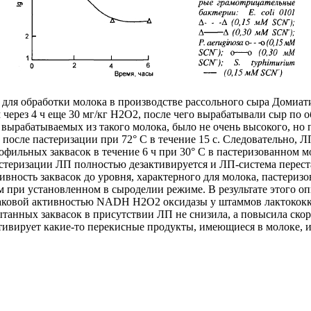
для обработки молока в производстве рассольного сыра Домиати
м через 4 ч еще 30 мг/кг Н2O2, после чего вырабатывали сыр по
 вырабатываемых из такого молока, было не очень высокого, но
после пастеризации при 72° С в течение 15 с. Следовательно, Л
зофильных заквасок в течение 6 ч при 30° С в пастеризованном мо
пастеризации ЛП полностью дезактивируется и ЛП-система перес
ность заквасок до уровня, характерного для молока, пастеризов
при установленном в сыроделии режиме. В результате этого опы
аковой активностью NADH Н2О2 оксидазы у штаммов лактококков,
танных заквасок в присутствии ЛП не снизила, а повысила скор
ктивирует какие-то перекисные продукты, имеющиеся в молоке, 