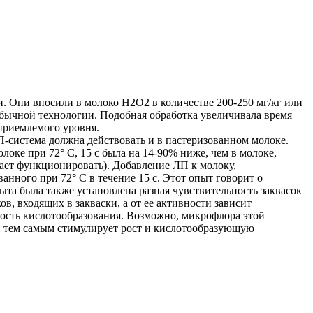
. Они вносили в молоко Н2O2 в количестве 200-250 мг/кг или
 обычной технологии. Подобная обработка увеличивала время
 приемлемого уровня.
П-система должна действовать и в пастеризованном молоке.
локе при 72° С, 15 с была на 14-90% ниже, чем в молоке,
тает функционировать). Добавление ЛП к молоку,
анного при 72° С в течение 15 с. Этот опыт говорит о
та была также установлена разная чувствительность заквасок
 входящих в закваски, а от ее активности зависит
ость кислотообразования. Возможно, микрофлора этой
и тем самым стимулирует рост и кислотообразующую