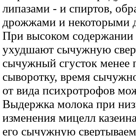
липазами - и спиртов, об
дрожжами и некоторыми 
При высоком содержании
ухудшают сычужную сверт
сычужный сгусток менее
сыворотку, время сычужно
от вида психротрофов мож
Выдержка молока при низ
изменения мицелл казеина
его сычужную свертываемо