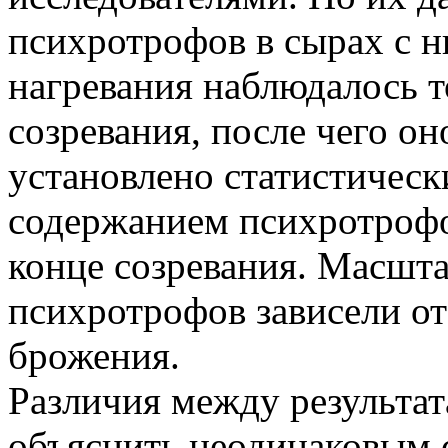
психротрофов в сырах с н
нагревания наблюдалось т
созревания, после чего он
установлено статистическ
содержанием психротрофо
конце созревания. Масшт
психротрофов зависели о
брожения.
Различия между результа
объяснить неодинаковым 