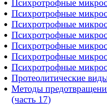
Психротрофные микроор
Психротрофные микроор
Психротрофные микроор
Психротрофные микроор
Психротрофные микроор
Психротрофные микроор
Психротрофные микроор
Протеолитические виды
Методы предотвращени
(часть 17)