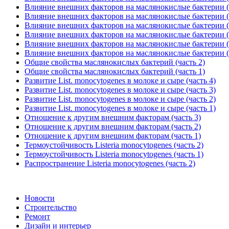
Влияние внешних факторов на маслянокислые бактерии (
Влияние внешних факторов на маслянокислые бактерии (
Влияние внешних факторов на маслянокислые бактерии (
Влияние внешних факторов на маслянокислые бактерии (
Влияние внешних факторов на маслянокислые бактерии (
Влияние внешних факторов на маслянокислые бактерии (
Общие свойства маслянокислых бактерий (часть 2)
Общие свойства маслянокислых бактерий (часть 1)
Развитие List. monocytogenes в молоке и сыре (часть 4)
Развитие List. monocytogenes в молоке и сыре (часть 3)
Развитие List. monocytogenes в молоке и сыре (часть 2)
Развитие List. monocytogenes в молоке и сыре (часть 1)
Отношение к другим внешним факторам (часть 3)
Отношение к другим внешним факторам (часть 2)
Отношение к другим внешним факторам (часть 1)
Термоустойчивость Listeria monocytogenes (часть 2)
Термоустойчивость Listeria monocytogenes (часть 1)
Распространение Listeria monocytogenes (часть 2)
Новости
Строительство
Ремонт
Дизайн и интерьер