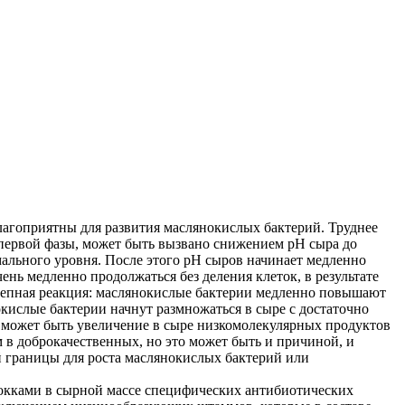
благоприятны для развития маслянокислых бактерий. Труднее
первой фазы, может быть вызвано снижением pH сыра до
имального уровня. После этого pH сыров начинает медленно
ень медленно продолжаться без деления клеток, в результате
цепная реакция: маслянокислые бактерии медленно повышают
кислые бактерии начнут размножаться в сыре с достаточно
пе может быть увеличение в сыре низкомолекулярных продуктов
в доброкачественных, но это может быть и причиной, и
й границы для роста маслянокислых бактерий или
кокками в сырной массе специфических антибиотических