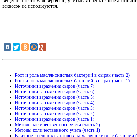
веществ, но это маловероятно, учитывая очень слабое антиби
заквасок не используются.
Рост и роль маслянокислых бактерий в сырах (часть 2)
Рост и роль маслянокислых бактерий в сырах (часть 1)
Источники заражения сыров (часть 7)
Источники заражения сыров (часть 6)
Источники заражения сыров (часть 5)
Источники заражения сыров (часть 4)
Источники заражения сыров (часть 3)
Источники заражения сыров (часть 2)
Источники заражения сыров (часть 1)
Методы количественного учета (часть 2)
Методы количественного учета (часть 1)
Влияние внешних факторов на маслянокислые бактерии (