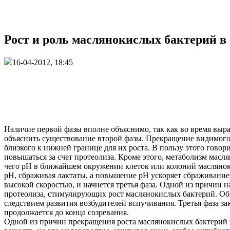
Рост и роль маслянокислых бактерий в 
16-04-2012, 18:45
Наличие первой фазы вполне объяснимо, так как во время выра
объяснить существование второй фазы. Прекращение видимого
близкого к нижней границе для их роста. В пользу этого говор
повышаться за счет протеолиза. Кроме этого, метаболизм масля
чего pH в ближайшем окружении клеток или колоний маслянок
pH, сбраживая лактаты, а повышение pH ускоряет сбраживание
высокой скоростью, и начнется третья фаза. Одной из причин 
протеолиза, стимулирующих рост маслянокислых бактерий. Обы
следствием развития возбудителей вспучивания. Третья фаза з
продолжается до конца созревания.
Одной из причин прекращения роста маслянокислых бактерий 