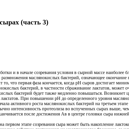
сырах (часть 3)
ботки и в начале созревания условия в сырной массе наиболее 
 размножения маслянокислых бактерий, означающее окончание 
ит то, что первая фаза кончается, когда pH сыров достигает мин
нокислых бактерий, в частности сбраживание лактатов, может оч
ислых бактерий будет также медленно повышаться. Возникнет 
 лактатов. При повышении pH до определенного уровня масляно
начала активного роста маслянокислых бактерий на третьем эта
чно интенсивность протеолиза во вспученных сырах выше, чем 
аканчивается после достижения Aв в центре головки сыра нижне
на первом этапе созревания сыра может быть накопление лакто