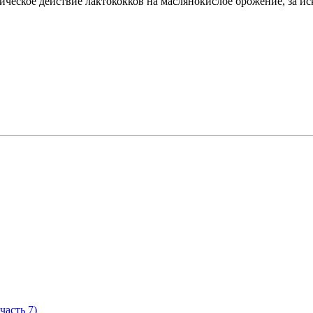
отическое действие лактококков на маслянокислое брожение, за
часть 7)