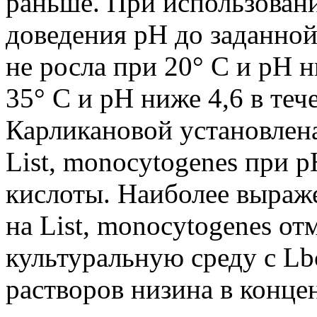
раньше. При использован
доведения pH до заданной
не росла при 20° С и pH н
35° С и pH ниже 4,6 в те
Карликановой установлен
List, monocytogenes при 
кислоты. Наиболее выраж
на List, monocytogenes от
культуральную среду с Lbc
растворов низина в конц