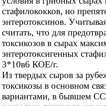
условия в грибных сырах 
стафилококков, но препят
энтеротоксинов. Учитыва
считать, что для предотв
токсикозов в сырах макси
энтеротоксигенных стафи
3*10в6 КОЕ/г.
Из твердых сыров за руб
токсикозы в основном свя
вариантами, в бывшем ССС