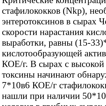
стафилококков (Nkp), нео
энтеротоксинов в сырах Ч
скорости нарастания кисл
выработки, равны (15-33)
кислотообразующей активн
КОЕ/г. В сырах с высокой
токсины начинают обнару
7*10в6 КОЕ/г стафилококк
нашли при наличии 50*10