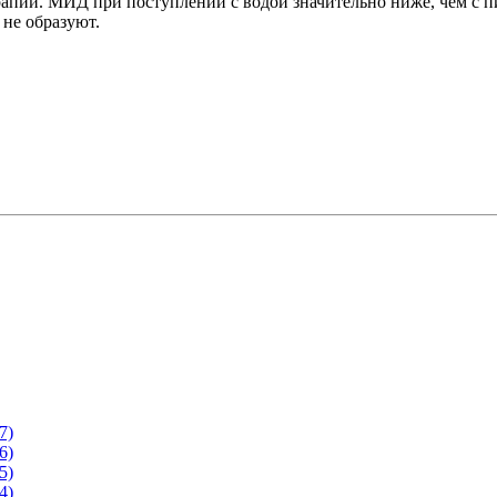
апии. МИД при поступлении с водой значительно ниже, чем с п
не образуют.
7)
6)
5)
4)