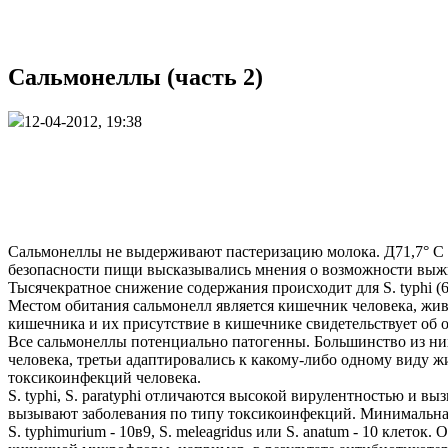
Сальмонеллы (часть 2)
12-04-2012, 19:38
Сальмонеллы не выдерживают пастеризацию молока. Д71,7° С дл
безопасности пищи высказывались мнения о возможности выжи
Тысячекратное снижение содержания происходит для S. typhi (6° 
Местом обитания сальмонелл является кишечник человека, жи
кишечника и их присутствие в кишечнике свидетельствует об 
Все сальмонеллы потенциально патогенны. Большинство из них, в
человека, третьи адаптировались к какому-либо одному виду жи
токсикоинфекций человека.
S. typhi, S. paratyphi отличаются высокой вирулентностью и
вызывают заболевания по типу токсикоинфекций. Минимальная 
S. typhimurium - 10в9, S. meleagridus или S. anatum - 10 кле