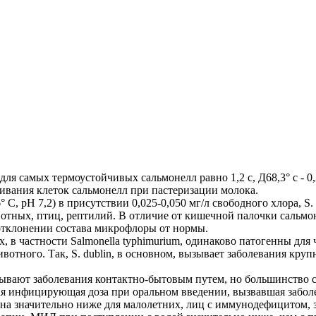
я самых термоустойчивых сальмонелл равно 1,2 с, Д68,3° с - 0
вания клеток сальмонелл при пастеризации молока.
С, pH 7,2) в присутствии 0,025-0,050 мг/л свободного хлора, S. 
вотных, птиц, рептилий. В отличие от кишечной палочки сальм
отклонении состава микрофлоры от нормы.
 частности Salmonella typhimurium, одинаково патогенны для чело
вотного. Так, S. dublin, в основном, вызывает заболевания кру
 вызывают заболевания контактно-бытовым путем, но большинств
инфицирующая доза при оральном введении, вызвавшая заболеван
ток. Она значительно ниже для малолетних, лиц с иммунодефицито