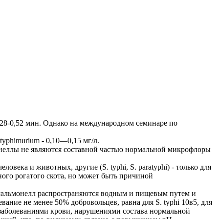
,28-0,52 мин. Однако на международном семинаре по
typhimurium - 0,10—0,15 мг/л.
онеллы не являются составной частью нормальной микрофлоры
века и животных, другие (S. typhi, S. paratyphi) - только для
пного рогатого скота, но может быть причиной
о сальмонелл распространяются водным и пищевым путем и
ие не менее 50% добровольцев, равна для S. typhi 10в5, для
м, заболеваниями крови, нарушениями состава нормальной