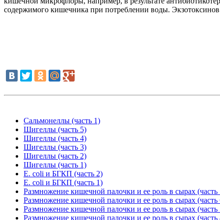
кишечной микрофлоры, например, в результате антибиотикотер
содержимого кишечника при потреблении воды. Экзотоксинов 
Сальмонеллы (часть 1)
Шигеллы (часть 5)
Шигеллы (часть 4)
Шигеллы (часть 3)
Шигеллы (часть 2)
Шигеллы (часть 1)
E. coli и БГКП (часть 2)
E. coli и БГКП (часть 1)
Размножение кишечной палочки и ее роль в сырах (часть 
Размножение кишечной палочки и ее роль в сырах (часть 
Размножение кишечной палочки и ее роль в сырах (часть 
Размножение кишечной палочки и ее роль в сырах (часть 