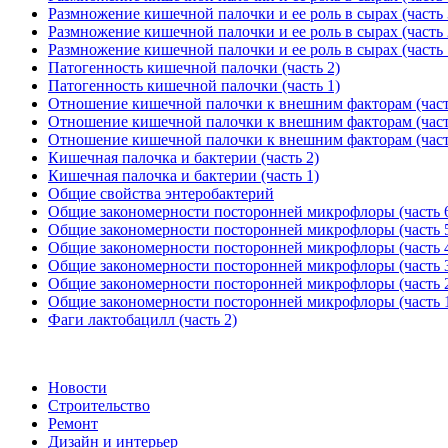
Размножение кишечной палочки и ее роль в сырах (часть 
Размножение кишечной палочки и ее роль в сырах (часть 
Размножение кишечной палочки и ее роль в сырах (часть 
Патогенность кишечной палочки (часть 2)
Патогенность кишечной палочки (часть 1)
Отношение кишечной палочки к внешним факторам (част
Отношение кишечной палочки к внешним факторам (част
Отношение кишечной палочки к внешним факторам (част
Кишечная палочка и бактерии (часть 2)
Кишечная палочка и бактерии (часть 1)
Общие свойства энтеробактерий
Общие закономерности посторонней микрофлоры (часть 
Общие закономерности посторонней микрофлоры (часть 
Общие закономерности посторонней микрофлоры (часть 
Общие закономерности посторонней микрофлоры (часть 
Общие закономерности посторонней микрофлоры (часть 
Общие закономерности посторонней микрофлоры (часть 
Фаги лактобацилл (часть 2)
Новости
Строительство
Ремонт
Дизайн и интерьер