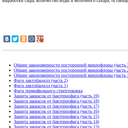
выработки сыра, количество воды и молочного сахара, остающи
Общие закономерности посторонней микрофлоры (часть 
Общие закономерности посторонней микрофлоры (часть 
Общие закономерности посторонней микрофлоры (часть 
Фаги лактобацилл (часть 2)
Фаги лактобацилл (часть 1)
Фаги термофильного стрептококка
Защита заквасок от бактериофага (часть 19)
Защита заквасок от бактериофага (часть 18)
Защита заквасок от бактериофага (часть 17)
Защита заквасок от бактериофага (часть 16)
Защита заквасок от бактериофага (часть 15)
Защита заквасок от бактериофага (часть 14)
Защита заквасок от бактериофага (часть 13)