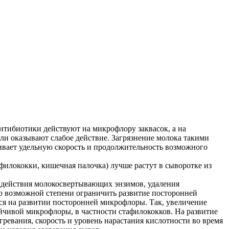
тибиотики действуют на микрофлору заквасок, а на
или оказывают слабое действие. Загрязнение молока такими
ивает удельную скорость и продолжительность возможного
филококки, кишечная палочка) лучше растут в сыворотке из
я действия молокосвертывающих энзимов, удаления
о возможной степени ограничить развитие посторонней
ся на развитии посторонней микрофлоры. Так, увеличение
ойчивой микрофлоры, в частности стафилококков. На развитие
ревания, скорость и уровень нарастания кислотности во время