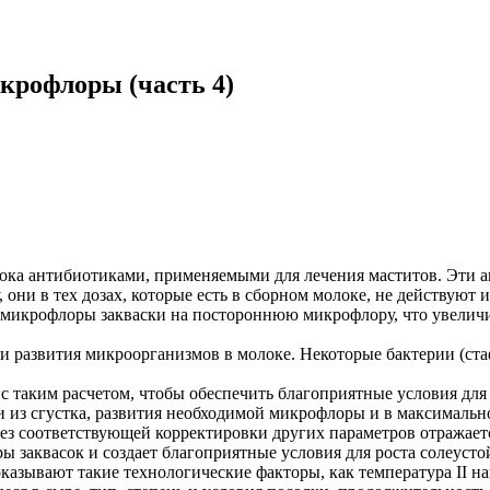
крофлоры (часть 4)
ока антибиотиками, применяемыми для лечения маститов. Эти ан
ни в тех дозах, которые есть в сборном молоке, не действуют 
 микрофлоры закваски на постороннюю микрофлору, что увелич
и развития микроорганизмов в молоке. Некоторые бактерии (ста
с таким расчетом, чтобы обеспечить благоприятные условия дл
 из сгустка, развития необходимой микрофлоры и в максимальн
ез соответствующей корректировки других параметров отражает
ы заквасок и создает благоприятные условия для роста солеуст
зывают такие технологические факторы, как температура II наг