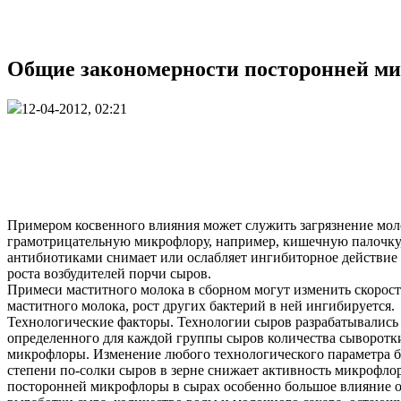
Общие закономерности посторонней ми
12-04-2012, 02:21
Примером косвенного влияния может служить загрязнение мол
грамотрицательную микрофлору, например, кишечную палочку, о
антибиотиками снимает или ослабляет ингибиторное действие
роста возбудителей порчи сыров.
Примеси маститного молока в сборном могут изменить скорост
маститного молока, рост других бактерий в ней ингибируется.
Технологические факторы. Технологии сыров разрабатывались 
определенного для каждой группы сыров количества сыворотки
микрофлоры. Изменение любого технологического параметра б
степени по-солки сыров в зерне снижает активность микрофлор
посторонней микрофлоры в сырах особенно большое влияние ока