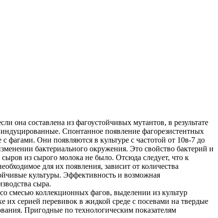
сли она составлена из фагоустойчивых мутантов, в результате
и индуцированные. Спонтанное появление фагорезистентных
с фагами. Они появляются в культуре с частотой от 10в-7 до
 изменении бактериального окружения. Это свойство бактерий и
сыров из сырого молока не было. Отсюда следует, что к
еобходимое для их появления, зависит от количества
тойчивые культуры. Эффективность и возможная
зводства сыра.
со смесью коллекционных фагов, выделении из культур
ке их серией перевивок в жидкой среде с посевами на твердые
ования. Пригодные по технологическим показателям