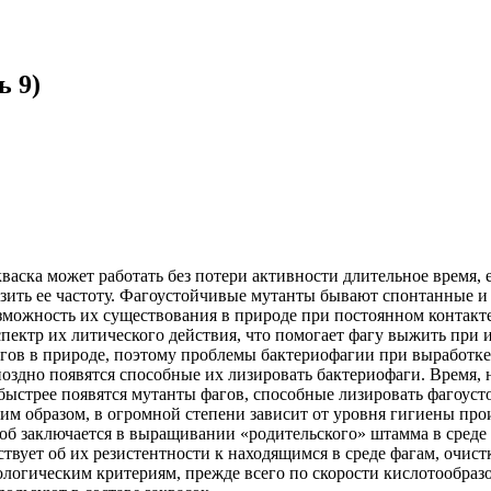
ь 9)
аска может работать без потери активности длительное время, е
зить ее частоту. Фагоустойчивые мутанты бывают спонтанные 
зможность их существования в природе при постоянном контакте 
спектр их литического действия, что помогает фагу выжить при
гов в природе, поэтому проблемы бактериофагии при выработке 
здно появятся способные их лизировать бактериофаги. Время, н
 быстрее появятся мутанты фагов, способные лизировать фагоус
м образом, в огромной степени зависит от уровня гигиены прои
б заключается в выращивании «родительского» штамма в среде 
твует об их резистентности к находящимся в среде фагам, очист
логическим критериям, прежде всего по скорости кислотообраз