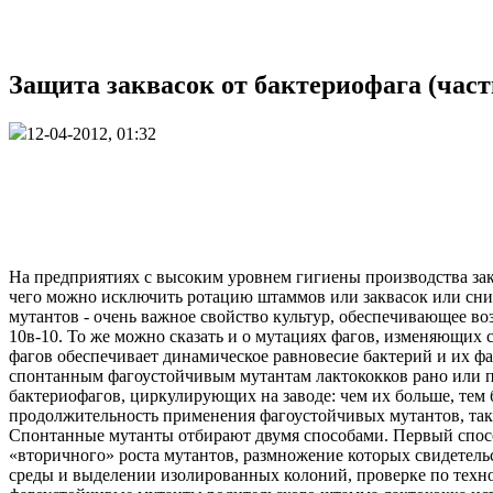
Защита заквасок от бактериофага (част
12-04-2012, 01:32
На предприятиях с высоким уровнем гигиены производства закв
чего можно исключить ротацию штаммов или заквасок или сни
мутантов - очень важное свойство культур, обеспечивающее во
10в-10. То же можно сказать и о мутациях фагов, изменяющих 
фагов обеспечивает динамическое равновесие бактерий и их фа
спонтанным фагоустойчивым мутантам лактококков рано или по
бактериофагов, циркулирующих на заводе: чем их больше, тем
продолжительность применения фагоустойчивых мутантов, таки
Спонтанные мутанты отбирают двумя способами. Первый спосо
«вторичного» роста мутантов, размножение которых свидетельс
среды и выделении изолированных колоний, проверке по техно