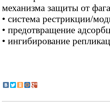
механизма защиты от фага
• система рестрикции/мо
• предотвращение адсорб
• ингибирование репликац