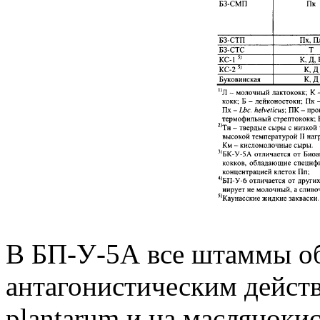
В БП-У-5А все штаммы о
антагонистическим дейст
plantarum и на масляноки