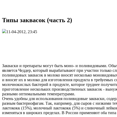
Типы заквасок (часть 2)
11-04-2012, 23:45
Закваски и препараты могут быть моно- и поливидовыми. Обы
является Чеддер, который вырабатывают при участии только с
поливидовых заквасок в молоко вносят несколько моновидовых
и вносят их в молоко для изготовления продукта в требуемых
молочнокислых бактерий в продукте, которое труднее получит
приготовление нескольких производственных заквасок - вынужд
разными оптимальными температурами.
Очень удобны для использования поливидовые закваски, соде
разным бактериофагам. Так, например, для сыров с низкими т
лактококк (15%), молочный лактококк (5%) и сливочный лейк
изменяться в широких пределах. В России применяют оба типа