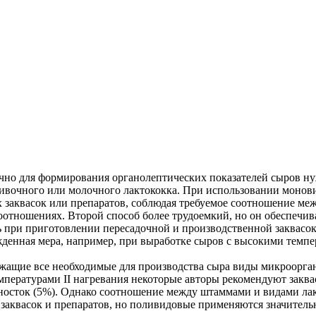
чно для формирования органолептических показателей сыров н
ливочного или молочного лактококка. При использовании монов
 заквасок или препаратов, соблюдая требуемое соотношение меж
 соотношениях. Второй способ более трудоемкий, но он обеспеч
ь при приготовлении пересадочной и производственной заквасок
енная мера, например, при выработке сыров с высокими темпера
ржащие все необходимые для производства сыра виды микроорга
емпературами II нагревания некоторые авторы рекомендуют закв
оносток (5%). Однако соотношение между штаммами и видами лак
 заквасок и препаратов, но поливидовые применяются значитель