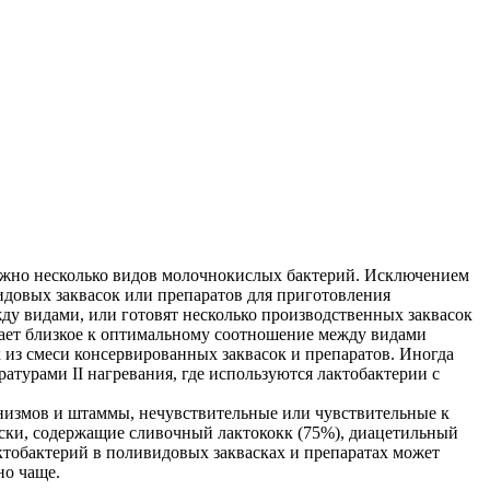
ужно несколько видов молочнокислых бактерий. Исключением
идовых заквасок или препаратов для приготовления
ду видами, или готовят несколько производственных заквасок
ивает близкое к оптимальному соотношение между видами
 из смеси консервированных заквасок и препаратов. Иногда
турами II нагревания, где используются лактобактерии с
низмов и штаммы, нечувствительные или чувствительные к
аски, содержащие сливочный лактококк (75%), диацетильный
тобактерий в поливидовых заквасках и препаратах может
но чаще.