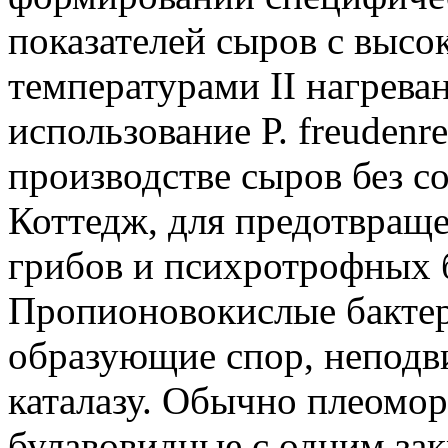
показателей сыров с высо
температурами II нагрева
использование Р. freudenrei
производстве сыров без со
Коттедж, для предотвращ
грибов и психротрофных 
Пропионовокислые бактер
образующие спор, неподв
каталазу. Обычно плеомо
булавовидные с одним зак