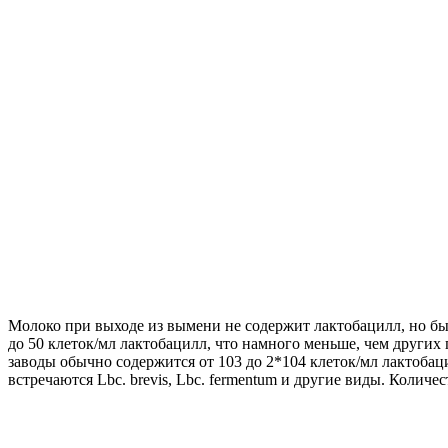
Молоко при выходе из вымени не содержит лактобацилл, но быс
до 50 клеток/мл лактобацилл, что намного меньше, чем други
заводы обычно содержится от 103 до 2*104 клеток/мл лактобаци
встречаются Lbc. brevis, Lbc. fermentum и другие виды. Колич