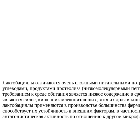
Лактобациллы отличаются очень сложными питательными потре
углеводами, продуктами протеолиза (низкомолекулярными пе
требованием к среде обитания является низкое содержание в с
являются силос, кишечник млекопитающих, хотя их доля в киш
лактобациллы применяются в производстве большинства ферме
способствует их устойчивость к внешним факторам, в частност
антагонистическая активность по отношению к другой микроф