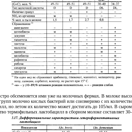
тро обсеменяется ими уже на молочных фермах. В молоке высоко
х групп молочно кислых бактерий или соизмеримо с их количест
лл, но летом их количество может достигать до 105/мл. В сыром 
ество термофильных лактобацилл в сборном молоке составляет 30-