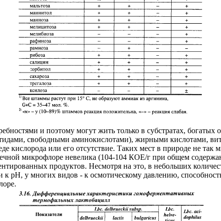
бностями и поэтому могут жить только в субстратах, богатых
птидами, свободными аминокислотами), жирными кислотами, ви
реде кислорода или его отсутствие. Таких мест в природе не та
ечной микрофлоре невелика (104-104 КОЕ/г при общем содержан
нтированных продуктов. Несмотря на это, в небольших количес
и к pH, у многих видов - к осмотическому давлению, способнос
лоре.