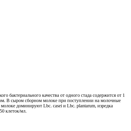
го бактериального качества от одного стада содержится от 1
вом. В сыром сборном молоке при поступлении на молочные
молоке доминируют Lbc. casei и Lbc. plantarum, изредка
50 клеток/мл.