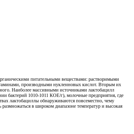
 органическими питательными веществами: растворимыми
таминами, производными нуклеиновых кислот. Вторым их
к много. Наиболее массивными источниками лактобацилл
ии бактерий 1010-1011 КОЕ/г), молочные предприятия, где
твах лактобациллы обнаруживаются повсеместно, чему
ть размножаться в широком диапазоне температур и высокая