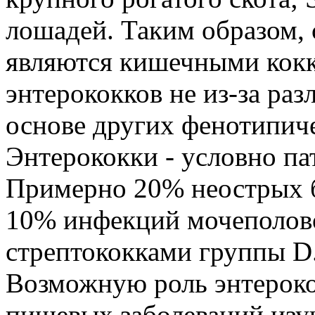
лошадей. Таким образом,
являются кишечными кокк
энтерококков не из-за раз
основе других фенотипич
Энтерококки - условно п
Примерно 20% неострых б
10% инфекций мочеполово
стрептококками группы D
Возможную роль энтероко
пищевых заболеваний изуч