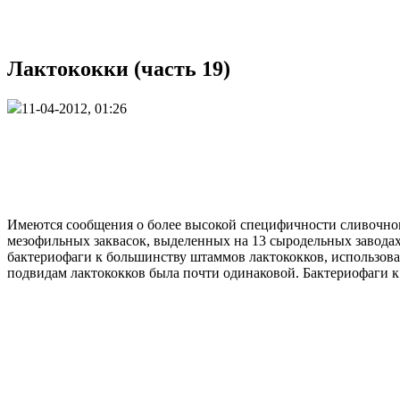
Лактококки (часть 19)
11-04-2012, 01:26
Имеются сообщения о более высокой специфичности сливочног
мезофильных заквасок, выделенных на 13 сыродельных заводах
бактериофаги к большинству штаммов лактококков, использова
подвидам лактококков была почти одинаковой. Бактериофаги 