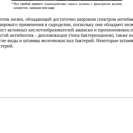
отик низин, обладающий достаточно широким спектром антибак
ирокого применения в сыроделии, поскольку они обладают низ
рост активных кислотообразователей закваски и пропионовокисл
ой антибиотик - диплококкцин (типа бактериоцинов), также не
ругие виды и штаммы молочнокислых бактерий. Некоторые штам
терий.