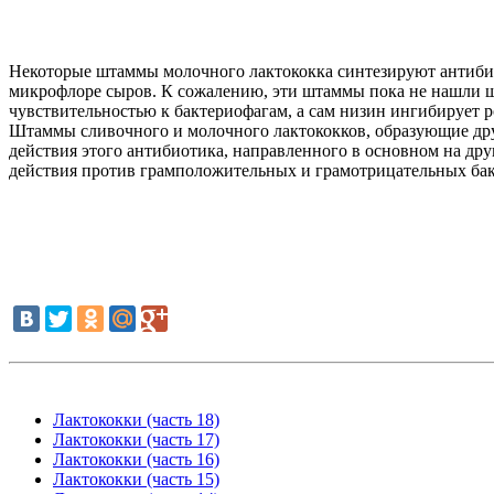
Некоторые штаммы молочного лактококка синтезируют антиби
микрофлоре сыров. К сожалению, эти штаммы пока не нашли ш
чувствительностью к бактериофагам, а сам низин ингибирует 
Штаммы сливочного и молочного лактококков, образующие друг
действия этого антибиотика, направленного в основном на д
действия против грамположительных и грамотрицательных бак
Лактококки (часть 18)
Лактококки (часть 17)
Лактококки (часть 16)
Лактококки (часть 15)