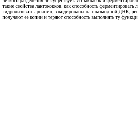
четкого разделения не существует. Из заквасок и ферментиро
такие свойства лактококков, как способность ферментировать л
гидролизовать аргинин, закодированы на плазмидной ДНК, ре
получают ее копии и теряют способность выполнять ту функци