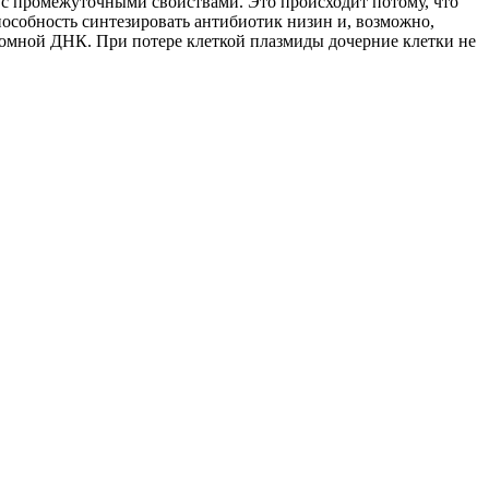
 с промежуточными свойствами. Это происходит потому, что
 способность синтезировать антибиотик низин и, возможно,
омной ДНК. При потере клеткой плазмиды дочерние клетки не