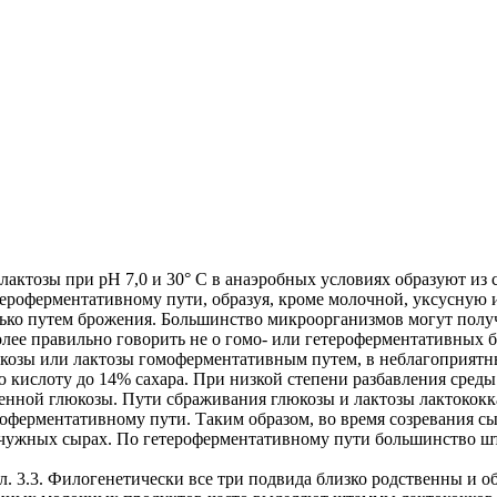
лактозы при pH 7,0 и 30° С в анаэробных условиях образуют из 
ероферментативному пути, образуя, кроме молочной, уксусную 
лько путем брожения. Большинство микроорганизмов могут полу
лее правильно говорить не о гомо- или гетероферментативных ба
озы или лактозы гомоферментативным путем, в неблагоприятных
 кислоту до 14% сахара. При низкой степени разбавления среды
нной глюкозы. Пути сбраживания глюкозы и лактозы лактококкам
роферментативному пути. Таким образом, во время созревания с
чужных сырах. По гетероферментативному пути большинство штам
л. 3.3. Филогенетически все три подвида близко родственны и 