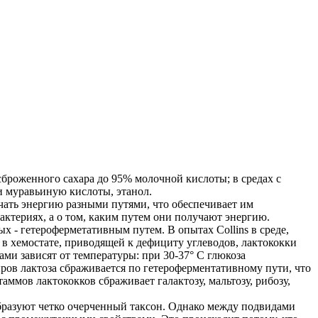
сброженного сахара до 95% молочной кислоты; в средах с
и муравьиную кислоты, этанол.
чать энергию разными путями, что обеспечивает им
ктериях, а о том, каким путем они получают энергию.
 - гетероферметативным путем. В опытах Collins в среде,
 в хемостате, приводящей к дефициту углеводов, лактококки
и зависят от температуры: при 30-37° С глюкоза
ыров лактоза сбраживается по гетероферментативному пути, что
мов лактококков сбраживает галактозу, мальтозу, рибозу,
образуют четко очерченный таксон. Однако между подвидами