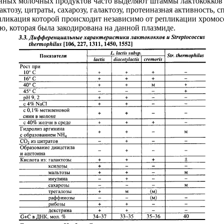
ванных молочных продуктов часто выделяют штаммы лактококков
актозу, цитраты, сахарозу, галактозу, протеиназная активность,
пликация которой происходит независимо от репликации хромос
ю, которая была закодирована на данной плазмиде.