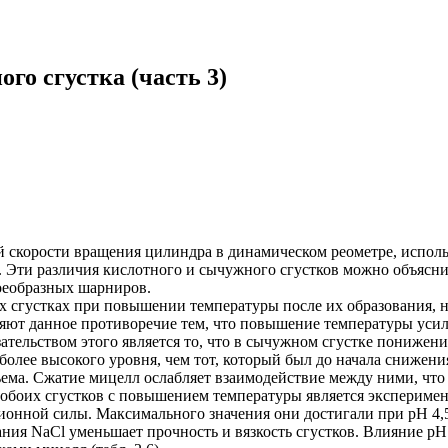
го сгустка (часть 3)
 скорости вращения цилиндра в динамическом реометре, исполь
. Эти различия кислотного и сычужного сгустков можно объясни
оеобразных шарниров.
х сгустках при повышении температуры после их образования, 
сняют данное противоречие тем, что повышение температуры уси
тельством этого является то, что в сычужном сгустке понижени
н более высокого уровня, чем тот, который был до начала сниж
ема. Сжатие мицелл ослабляет взаимодействие между ними, что
обоих сгустков с повышением температуры является экспериме
ионной силы. Максимального значения они достигали при pH 4,5 
я NaCl уменьшает прочность и вязкость сгустков. Влияние pH 