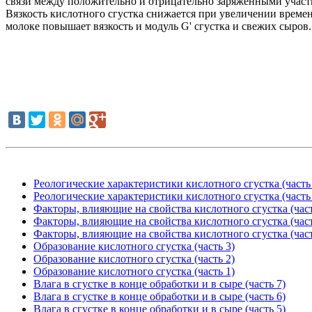
связи между положительно и отрицательно заряженными участка
Вязкость кислотного сгустка снижается при увеличении времен
молоке повышает вязкость и модуль G' сгустка и свежих сыров.
Реологические характеристики кислотного сгустка (часть
Реологические характеристики кислотного сгустка (часть
Факторы, влияющие на свойства кислотного сгустка (част
Факторы, влияющие на свойства кислотного сгустка (част
Факторы, влияющие на свойства кислотного сгустка (част
Образование кислотного сгустка (часть 3)
Образование кислотного сгустка (часть 2)
Образование кислотного сгустка (часть 1)
Влага в сгустке в конце обработки и в сыре (часть 7)
Влага в сгустке в конце обработки и в сыре (часть 6)
Влага в сгустке в конце обработки и в сыре (часть 5)