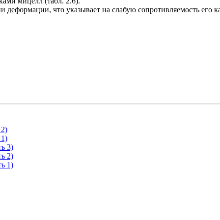
ми мицелл (табл. 2.6).
и деформации, что указывает на слабую сопротивляемость его к
 2)
 1)
ь 3)
ь 2)
ь 1)