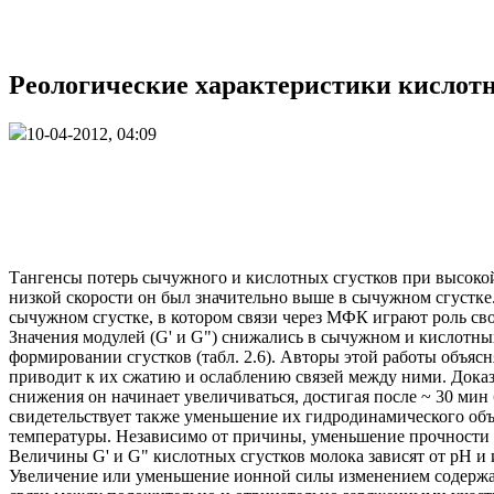
Реологические характеристики кислотно
10-04-2012, 04:09
Тангенсы потерь сычужного и кислотных сгустков при высокой
низкой скорости он был значительно выше в сычужном сгустке
сычужном сгустке, в котором связи через МФК играют роль св
Значения модулей (G' и G") снижались в сычужном и кислотны
формировании сгустков (табл. 2.6). Авторы этой работы объя
приводит к их сжатию и ослаблению связей между ними. Доказа
снижения он начинает увеличиваться, достигая после ~ 30 ми
свидетельствует также уменьшение их гидродинамического объ
температуры. Независимо от причины, уменьшение прочности 
Величины G' и G" кислотных сгустков молока зависят от pH и 
Увеличение или уменьшение ионной силы изменением содержани