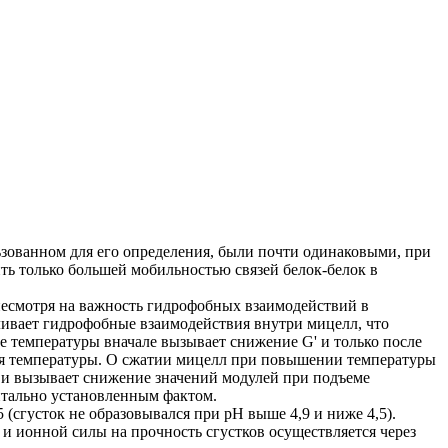
зованном для его определения, были почти одинаковыми, при
ть только большей мобильностью связей белок-белок в
несмотря на важность гидрофобных взаимодействий в
ливает гидрофобные взаимодействия внутри мицелл, что
е температуры вначале вызывает снижение G' и только после
ения температуры. О сжатии мицелл при повышении температуры
 и вызывает снижение значений модулей при подъеме
нтально установленным фактом.
(сгусток не образовывался при pH выше 4,9 и ниже 4,5).
и ионной силы на прочность сгустков осуществляется через