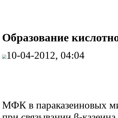
Образование кислотног
10-04-2012, 04:04
МФК в параказеиновых ми
при связывании β-казеина 