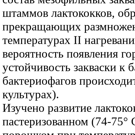
штаммов лактококков, об
прекращающих размноже
температурах II нагреван
вероятность появления го
устойчивость закваски к 
бактериофагов происходи
культурах).
Изучено развитие лактоко
пастеризованном (74-75°
порошком при температу