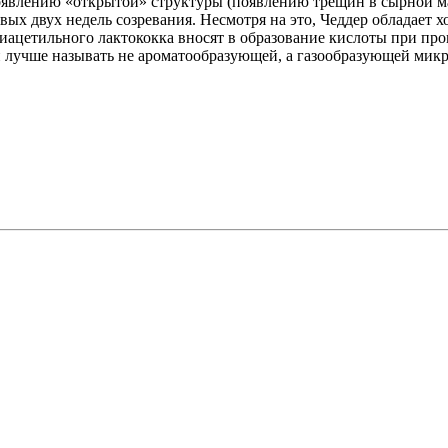
явлению «открытой» структуры (появлению трещин в сырной мас
рвых двух недель созревания. Несмотря на это, Чеддер обладае
цетильного лактококка вносят в образование кислоты при произ
 лучше называть не ароматообразующей, а газообразующей микр