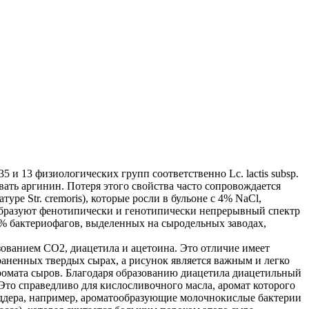
 и 13 физиологических групп соответственно Lc. lactis subsp.
лизовать аргинин. Потеря этого свойства часто сопровождается
е Str. cremoris), которые росли в бульоне с 4% NaCl,
 образуют фенотипически и генотипически непрерывный спектр
о 30% бактериофагов, выделенных на сыродельных заводах,
разованием CO2, диацетила и ацетоина. Это отличие имеет
аненных твердых сырах, а рисунок является важным и легко
аромата сыров. Благодаря образованию диацетила диацетильный
то справедливо для кислосливочного масла, аромат которого
Чеддера, например, ароматообразующие молочнокислые бактерии