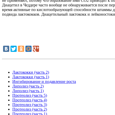
не применяют, потому что образование ими CO2 приводит к по
Диацетил в Чеддере часто вообще не обнаруживается после пе
время активные по кислотообразующей способности штаммы диа
подвида лактококков. Диацетильный лактококк и лейконостоки
Лактококки (часть 2)
Лактококки (часть 1)
Ингибирование и подавление роста
Липолиз (часть 2)
Липолиз (часть 1)
Протеолиз (часть 5)
Протеолиз (часть 4)
Протеолиз (часть 3)
Протеолиз (часть 2)
Протеолиз (часть 1)