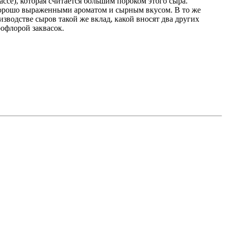
се), которая считается большим пороком этого сыра.
т хорошо выраженными ароматом и сырным вкусом. В то же
водстве сыров такой же вклад, какой вносят два других
офлорой заквасок.