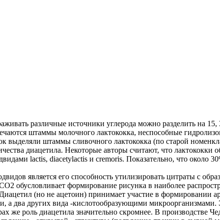
живать различные источники углерода можно разделить на 15, 35
actis. Встречаются штаммы молочного лактококка, неспособные гидро
 выделяли штаммы сливочного лактококка (по старой номенклатур
ичества диацетила. Некоторые авторы считают, что лактококки
видами lactis, diacetylactis и cremoris. Показательно, что окол
их подвидов является его способность утилизировать цитраты с об
CO2 обусловливает формирование рисунка в наиболее распростр
 Диацетил (но не ацетоин) принимает участие в формировании 
, а два других вида -кислотообразующими микроорганизмами. Э
ырах же роль диацетила значительно скромнее. В производстве 