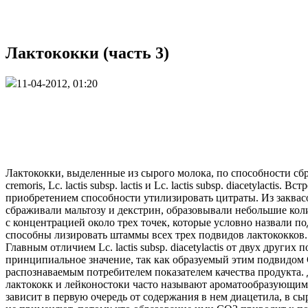
Лактококки (часть 3)
11-04-2012, 01:20
Лактококки, выделенные из сырого молока, по способности сбра
cremoris, Lc. lactis subsp. lactis и Lc. lactis subsp. diacetyl
приобретением способности утилизировать цитраты. Из заквасок
сбраживали мальтозу и декстрин, образовывали небольшие кол
с концентрацией около трех точек, которые условно назвали под
способны лизировать штаммы всех трех подвидов лактококков.
Главным отличием Lc. lactis subsp. diacetylactis от двух друг
принципиальное значение, так как образуемый этим подвидом 
распознаваемым потребителем показателем качества продукта.
лактококк и лейконостоки часто называют ароматообразующими
зависит в первую очередь от содержания в нем диацетила, в с