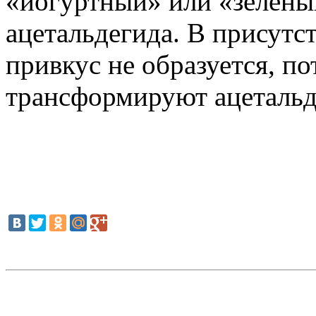
«йогуртный» или «зеленый
ацетальдегида. В присутс
привкус не образуется, п
трансформируют ацетальде