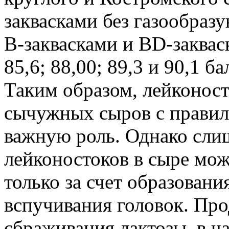
заквасками без газообраз
В-заквасками и BD-заквас
85,6; 88,00; 89,3 и 90,1 ба
Таким образом, лейконост
сычужных сыров с прави
важную роль. Однако сли
лейконостоков в сыре мож
только за счет образовани
вспучивания головок. Пр
сбраживания лактозы, в ч