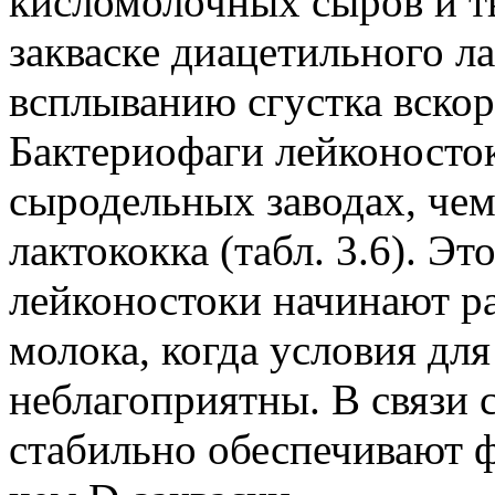
кисломолочных сыров и т
закваске диацетильного л
всплыванию сгустка вскор
Бактериофаги лейконосто
сыродельных заводах, че
лактококка (табл. 3.6). Эт
лейконостоки начинают р
молока, когда условия дл
неблагоприятны. В связи с
стабильно обеспечивают ф