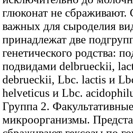
глюконат не сбраживают. 
важных для сыроделия вид
принадлежат две подгруп
генетического родства: под
подвидами delbrueckii, lact
debrueckii, Lbc. lactis и L
helveticus и Lbc. acidophil
Группа 2. Факультативны
микроорганизмы. Предста
сбраживают гексозы по г