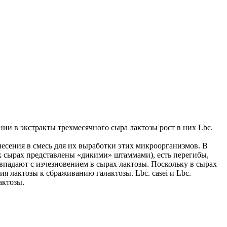
ии в экстракты трехмесячного сыра лактозы рост в них Lbc.
есения в смесь для их выработки этих микроорганизмов. В
х сырах представлены «дикими» штаммами), есть перегибы,
падают с изчезновением в сырах лактозы. Поскольку в сырах
я лактозы к сбраживанию галактозы. Lbc. casei и Lbc.
актозы.