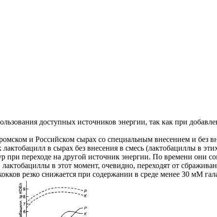
льзования доступных источников энергии, так как при добавлен
тромском и Российском сырах со специальным внесением и без вн
актобацилл в сырах без внесения в смесь (лактобациллы в эти
при переходе на другой источник энергии. По времени они сов
 лактобациллы в этот момент, очевидно, переходят от сбраживани
ококков резко снижается при содержании в среде менее 30 мМ гал