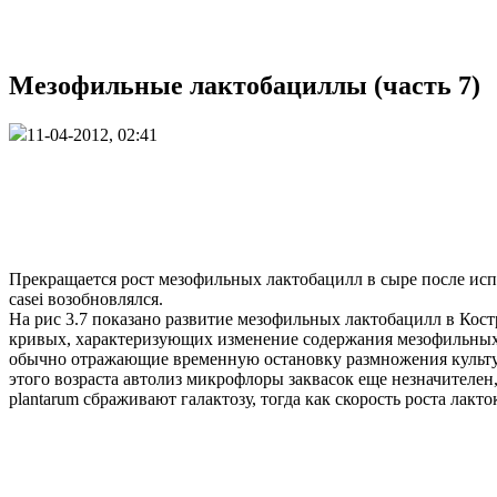
Мезофильные лактобациллы (часть 7)
11-04-2012, 02:41
Прекращается рост мезофильных лактобацилл в сыре после испо
casei возобновлялся.
На рис 3.7 показано развитие мезофильных лактобацилл в Кос
кривых, характеризующих изменение содержания мезофильных л
обычно отражающие временную остановку размножения культур 
этого возраста автолиз микрофлоры заквасок еще незначителен,
plantarum сбраживают галактозу, тогда как скорость роста лакт