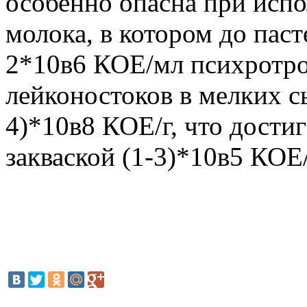
особенно опасна при испо
молока, в котором до пас
2*10в6 КОЕ/мл психротр
лейконостоков в мелких с
4)*10в8 КОЕ/г, что достиг
закваской (1-3)*10в5 КОЕ