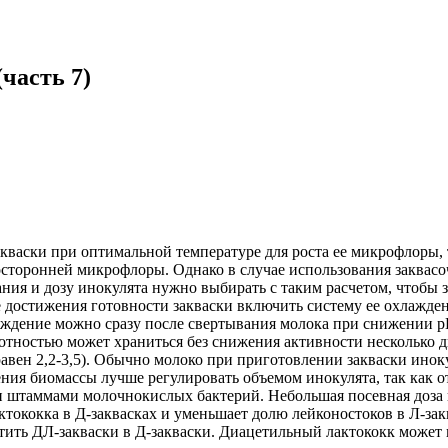
часть 7)
васки при оптимальной температуре для роста ее микрофлоры, т
торонней микрофлоры. Однако в случае использования заквасо
ия и дозу инокулята нужно выбирать с таким расчетом, чтобы з
е достижения готовности закваски включить систему ее охлажде
ждение можно сразу после свертывания молока при снижении pH
отностью может храниться без снижения активности несколько д
 равен 2,2-3,5). Обычно молоко при приготовлении закваски инок
ения биомассы лучше регулировать объемом инокулята, так как 
 штаммами молочнокислых бактерий. Небольшая посевная доза и
ктококка в Д-заквасках и уменьшает долю лейконостоков в Л-за
ить ДЛ-закваски в Д-закваски. Диацетильный лактококк может 