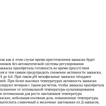
ак как в этом случае время приготовления закваски будет
чников без автоматической системы регулирования
акваска приобретала готовность во время присутствия
ния и тем самым предупредить снижение активности закваски,
 до 4,6. При таком pH мезофильные закваски обладают
ней. При более высоких температурах активность закваски
улируют вечером с таким расчетом, чтобы закваска приобретала
отклонение от оптимальной температуры культивирования
 оптимальная для роста лактококков температура
квасках; небольшая посевная доза, повышенные температуры
вытеснить сливочный и молочные лактококки из Д-заквасок.