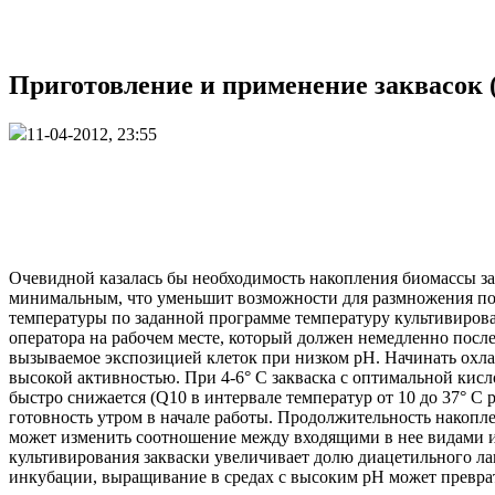
Приготовление и применение заквасок (
11-04-2012, 23:55
Очевидной казалась бы необходимость накопления биомассы зак
минимальным, что уменьшит возможности для размножения пос
температуры по заданной программе температуру культивирован
оператора на рабочем месте, который должен немедленно посл
вызываемое экспозицией клеток при низком pH. Начинать охла
высокой активностью. При 4-6° С закваска с оптимальной кисл
быстро снижается (Q10 в интервале температур от 10 до 37° С
готовность утром в начале работы. Продолжительность накопл
может изменить соотношение между входящими в нее видами и
культивирования закваски увеличивает долю диацетильного ла
инкубации, выращивание в средах с высоким pH может преврат