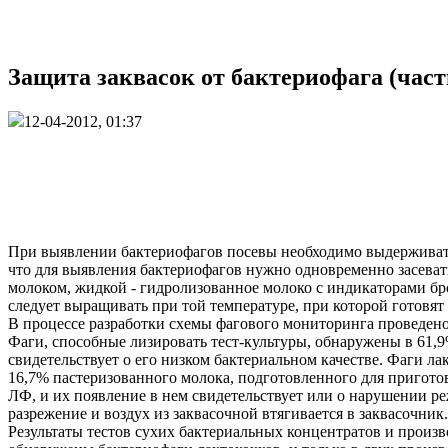
Защита заквасок от бактериофага (част
12-04-2012, 01:37
При выявлении бактериофагов посевы необходимо выдерживать п
что для выявления бактериофагов нужно одновременно засеват
молоком, жидкой - гидролизованное молоко с индикаторами 
следует выращивать при той температуре, при которой готовят
В процессе разработки схемы фагового мониторинга проведено
Фаги, способные лизировать тест-культуры, обнаружены в 61,9
свидетельствует о его низком бактериальном качестве. Фаги л
16,7% пастеризованного молока, подготовленного для пригото
ЛФ, и их появление в нем свидетельствует или о нарушении ре
разрежение и воздух из заквасочной втягивается в заквасочник.
Результаты тестов сухих бактериальных концентратов и произв