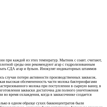
ии при каждой из этих температур. Мытник с соавт. считают,
 плотной среды они рекомендуют агар с гидролизованным
вать СДА агар и бульон. Инокулят индикаторных штаммов
сь случаи потери активности производственных заквасок.
акая высокая обсемененность части молока бактериофагами
пастеризованного молока при поступлении в сырную ванну, в
иготовления закваски достаточна для полного уничтожения
и во время охлаждения, когда в заквасочнике создается
олько в одном образце сухих бакконцентратов были