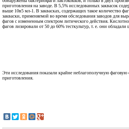
обнаружены бактериофаги лактококков, и только в двух произв
приготовления на заводе. В 5,5% исследованных заквасок соде
выше 10в5 мл-1. В заквасках, содержащих такое количество ф
закваски, применяемой во время обследования заводов для выра
фагов с измененным спектром литического действия. Кислотно
фагов лизировали от 50 до 60% тесткультур, т. е. они облада
Эти исследования показали крайне неблагополучную фаговую 
приготовления.