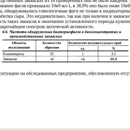
одственных заквасках из 18 проверенных они не были найдены. 
ржание фагов превышало 10в9 мл-1, в 38,9% оно было ниже 10в9,
ага, обнаруживались гомологичные фаги не только к индикаторн
ботки сыра. Это неудивительно, так как при наличии в закваске
сть таких заквасок к окончанию установленного периода культ
ли широчайшим спектром литической активности.
ситуацию на обследованных предприятиях, обусловленную отсут