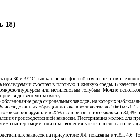
ь 18)
ри 30 и 37° С, так как не все фаги образуют негативные колон
ь исследуемый субстрат в плотную и жидкую среды. В качестве
бромкрезолпурпуром или метиленовым голубым. Можно использо
 производственную закваску.
 обследование ряда сыродельных заводов, на которых наблюдали
% исследованных образцов молока в количестве до 10в9 мл-1. Т
актококков обнаружили в 25% пастеризованного молока и 33,3% 
вления производственной закваски. Пастеризация молока для пр
жима пастеризации, или о загрязнении молока после пастеризаци
одственных заквасок на присутствие ЛФ показаны в табл. 4.6. Т