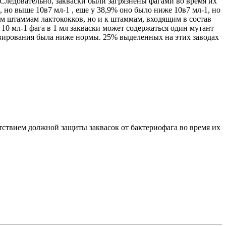
Следовательно, закваски были загрязнены фагами во время их
 но выше 10в7 мл-1 , еще у 38,9% оно было ниже 10в7 мл-1, но
ым штаммам лактококков, но и к штаммам, входящим в состав
 10 мл-1 фага в 1 мл закваски может содержаться один мутант
ивирования была ниже нормы. 25% выделенных на этих заводах
ствием должной защиты заквасок от бактериофага во время их