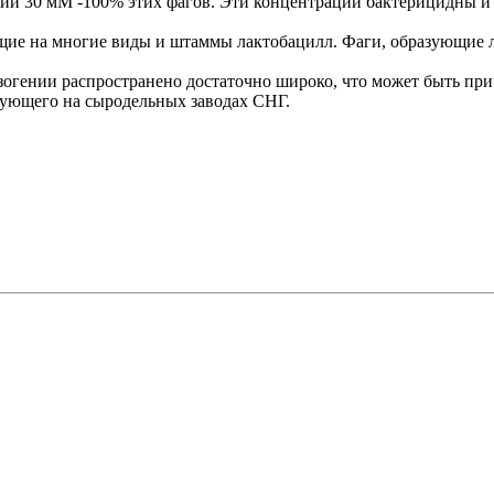
ии 30 мМ -100% этих фагов. Эти концентрации бактерицидны и
ющие на многие виды и штаммы лактобацилл. Фаги, образующие 
огении распространено достаточно широко, что может быть прич
ирующего на сыродельных заводах СНГ.