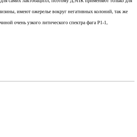
 для самих лактобацилл, поэтому ДЭПК применяют только для
лизины, имеют ожерелье вокруг негативных колоний, так же
иной очень узкого литического спектра фага P1-1,