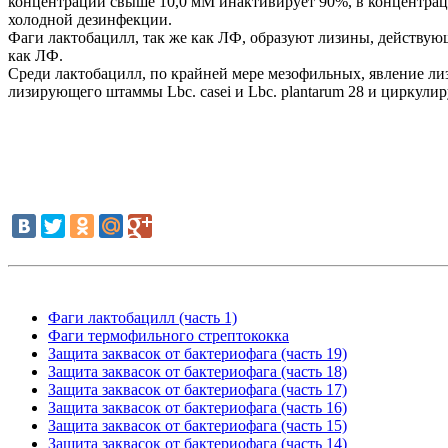
концентрации свыше 10,0 мМ инактивирует 90%, в концентрац
холодной дезинфекции.
Фаги лактобацилл, так же как ЛФ, образуют лизины, действу
как ЛФ.
Среди лактобацилл, по крайней мере мезофильных, явление лиз
лизирующего штаммы Lbc. casei и Lbc. plantarum 28 и циркул
Фаги лактобацилл (часть 1)
Фаги термофильного стрептококка
Защита заквасок от бактериофага (часть 19)
Защита заквасок от бактериофага (часть 18)
Защита заквасок от бактериофага (часть 17)
Защита заквасок от бактериофага (часть 16)
Защита заквасок от бактериофага (часть 15)
Защита заквасок от бактериофага (часть 14)