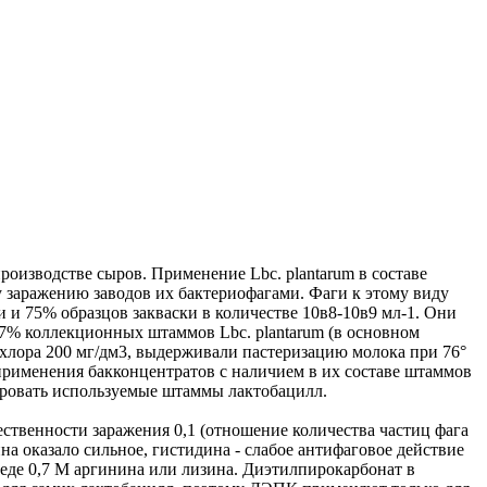
роизводстве сыров. Применение Lbc. plantarum в составе
 заражению заводов их бактериофагами. Фаги к этому виду
и и 75% образцов закваски в количестве 10в8-10в9 мл-1. Они
17% коллекционных штаммов Lbc. plantarum (в основном
хлора 200 мг/дм3, выдерживали пастеризацию молока при 76°
ь применения бакконцентратов с наличием в их составе штаммов
зировать используемые штаммы лактобацилл.
ственности заражения 0,1 (отношение количества частиц фага
на оказало сильное, гистидина - слабое антифаговое действие
еде 0,7 M аргинина или лизина. Диэтилпирокарбонат в