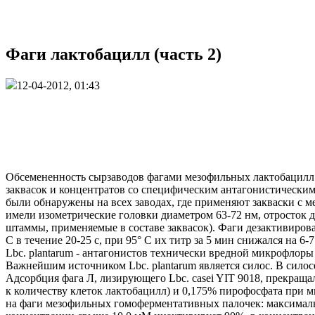
Фаги лактобацилл (часть 2)
12-04-2012, 01:43
Обсемененность сырзаводов фагами мезофильных лактобацилл ра
заквасок и концентратов со специфическим антагонистическим
были обнаружены на всех заводах, где применяют закваски с м
имели изометрические головки диаметром 63-72 нм, отросток 
штаммы, применяемые в составе заквасок). Фаги дезактивиров
С в течение 20-25 с, при 95° C их титр за 5 мин снижался на
Lbc. plantarum - антагонистов технически вредной микрофлоры
Важнейшим источником Lbc. plantarum является силос. В сило
Адсорбция фага Л, лизирующего Lbc. casei YIT 9018, прекраща
к количеству клеток лактобацилл) и 0,175% пирофосфата при м
на фаги мезофильных гомоферментативных палочек: максимальн