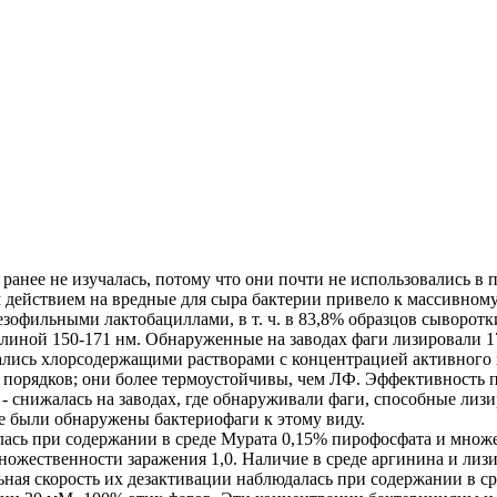
нее не изучалась, потому что они почти не использовались в п
 действием на вредные для сыра бактерии привело к массивному
езофильными лактобациллами, в т. ч. в 83,8% образцов сыворотк
длиной 150-171 нм. Обнаруженные на заводах фаги лизировали 
ались хлорсодержащими растворами с концентрацией активного 
 6-7 порядков; они более термоустойчивы, чем ЛФ. Эффективност
 - снижалась на заводах, где обнаруживали фаги, способные ли
се были обнаружены бактериофаги к этому виду.
лась при содержании в среде Мурата 0,15% пирофосфата и множе
ножественности заражения 1,0. Наличие в среде аргинина и лизи
ая скорость их дезактивации наблюдалась при содержании в ср