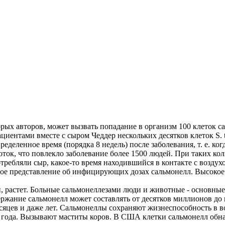
ых авторов, может вызвать попадание в организм 100 клеток с
циентами вместе с сыром Чеддер нескольких десятков клеток S. 
еделенное время (порядка 8 недель) после заболевания, т. е. ко
ток, что повлекло заболевание более 1500 людей. При таких ко
требляли сыр, какое-то время находившийся в контакте с воздух
рное представление об инфицирующих дозах сальмонелл. Высоко
 растет. Больные сальмонеллезами люди и животные - основны
ержание сальмонелл может составлять от десятков миллионов д
есяцев и даже лет. Сальмонеллы сохраняют жизнеспособность в в
до 1 года. Вызывают маститы коров. В США клетки сальмонелл об