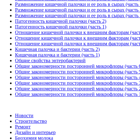
Размножение кишечной палочки и ее роль в сырах (часть 
Размножение кишечной палочки и ее роль в сырах (часть 
Размножение кишечной палочки и ее роль в сырах (часть 
Патогенность кишечной палочки (часть 2)
Патогенность кишечной палочки (часть 1)
Отношение кишечной палочки к внешним факторам (част
Отношение кишечной палочки к внешним факторам (част
Отношение кишечной палочки к внешним факторам (част
Кишечная палочка и бактерии (часть 2)
Кишечная палочка и бактерии (часть 1)
Общие свойства энтеробактерий
Общие закономерности посторонней микрофлоры (часть 
Общие закономерности посторонней микрофлоры (часть 
Общие закономерности посторонней микрофлоры (часть 
Общие закономерности посторонней микрофлоры (часть 
Общие закономерности посторонней микрофлоры (часть 
Общие закономерности посторонней микрофлоры (часть 
Новости
Строительство
Ремонт
Дизайн и интерьер
Биохимия молока