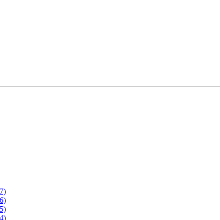
7)
6)
5)
4)