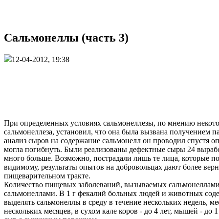
Сальмонеллы (часть 3)
12-04-2012, 19:38
При определенных условиях сальмонеллезы, по мнению некотор
сальмонеллеза, установил, что она была вызвана получением па
анализ сыров на содержание сальмонелл он проводил спустя опр
могла погибнуть. Были реализованы дефектные сыры 24 вырабо
много больше. Возможно, пострадали лишь те лица, которые по
видимому, результаты опытов на добровольцах дают более ве
пищеварительном тракте.
Количество пищевых заболеваний, вызываемых сальмонеллами,
сальмонеллами. B 1 г фекалий больных людей и животных сод
выделять сальмонеллы в среду в течение нескольких недель, м
нескольких месяцев, в сухом кале коров - до 4 лет, мышей - 