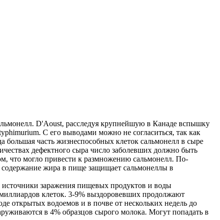
альмонелл. D'Aoust, расследуя крупнейшую в Канаде вспышку
typhimurium. С его выводами можно не согласиться, так как
гда большая часть жизнеспособных клеток сальмонелл в сыре
личествах дефектного сыра число заболевших должно быть
ом, что могло привести к размножению сальмонелл. По-
е содержание жира в пище защищает сальмонеллы в
е источники заражения пищевых продуктов и воды
о миллиардов клеток. 3-9% выздоровевших продолжают
оде открытых водоемов и в почве от нескольких недель до
наруживаются в 4% образцов сырого молока. Могут попадать в