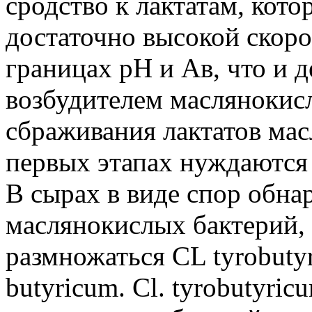
сродство к лактатам, кот
достаточно высокой скор
границах pH и Ав, что и д
возбудителем маслянокисл
сбраживания лактатов мас
первых этапах нуждаются 
B сырах в виде спор обн
маслянокислых бактерий, 
размножаться CL tyrobuty
butyricum. Cl. tyrobutyric