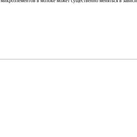
икроэлементов в молоке может существенно меняться в зависим