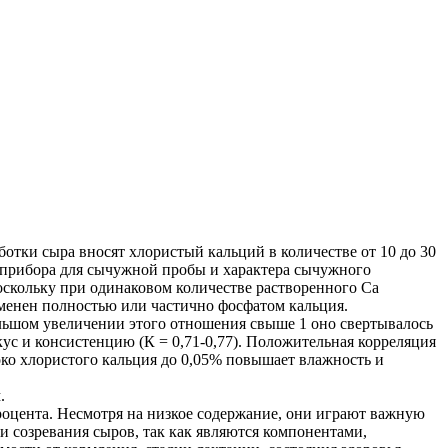
отки сыра вносят хлористый кальций в количестве от 10 до 30
ью прибора для сычужной пробы и характера сычужного
скольку при одинаковом количестве растворенного Са
менен полностью или частично фосфатом кальция.
ольшом увеличении этого отношения свыше 1 оно свертывалось
ус и консистенцию (К = 0,71-0,77). Положительная корреляция
око хлористого кальция до 0,05% повышает влажность и
.
роцента. Несмотря на низкое содержание, они играют важную
 созревания сыров, так как являются компонентами,