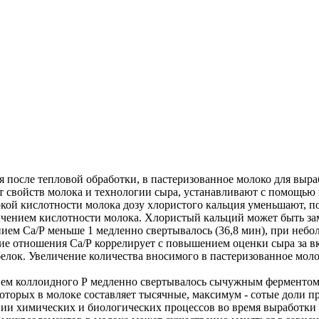
после тепловой обработки, в пастеризованное молоко для выраб
т от свойств молока и технологии сыра, устанавливают с помощ
кой кислотности молока дозу хлористого кальция уменьшают, по
ичением кислотности молока. Хлористый кальций может быть за
ием Са/Р меньше 1 медленно свертывалось (36,8 мин), при неб
ие отношения Са/Р коррелирует с повышением оценки сыра за вк
белок. Увеличение количества вносимого в пастеризованное мол
ием коллоидного Р медленно свертывалось сычужным ферментом
торых в молоке составляет тысячные, максимум - сотые доли п
и химических и биологических процессов во время выработки и