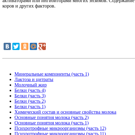
активаторами или ингибиторами многих энзимов. Содержание м
коров и других факторов.
Минеральные компоненты (часть 1)
Лактоза и цитраты
Молочный жир
Белки (часть 4)
Белки (часть 3)
Белки (часть 2)
Белки (часть 1)
Химический состав и основные свойства молока
Основные понятия молока (часть 2)
Основные понятия молока (часть 1)
Психротрофные микроорганизмы (часть 12)
Психротрофные микроорганизмы (часть 11)