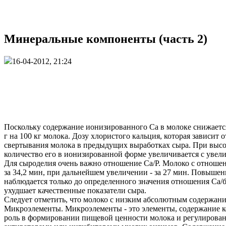
Минеральные компоненты (часть 2)
16-04-2012, 21:24
Поскольку содержание ионизированного Са в молоке снижается 
г на 100 кг молока. Дозу хлористого кальция, которая зависи
свертывания молока в предыдущих выработках сыра. При высо
количество его в ионизированной форме увеличивается с увел
Для сыроделия очень важно отношение Са/Р. Молоко с отношен
за 34,2 мин, при дальнейшем увеличении - за 27 мин. Повышен
наблюдается только до определенного значения отношения Са/
ухудшает качественные показатели сыра.
Следует отметить, что молоко с низким абсолютным содержан
Микроэлементы. Микроэлементы - это элементы, содержание ко
роль в формировании пищевой ценности молока и регулировани