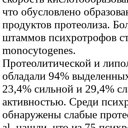
что обусловлено образов
продуктов протеолиза. Б
штаммов психротрофов ст
monocytogenes.
Протеолитической и липо
обладали 94% выделенных 
23,4% сильной и 29,4% с
активностью. Среди псих
обнаружены слабые протео
al. нашли, что из 75 пси