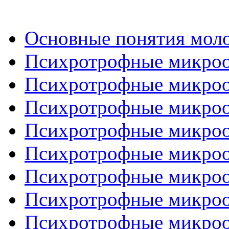
Основные понятия молок
Психротрофные микроор
Психротрофные микроор
Психротрофные микроор
Психротрофные микроор
Психротрофные микроор
Психротрофные микроор
Психротрофные микроор
Психротрофные микроор