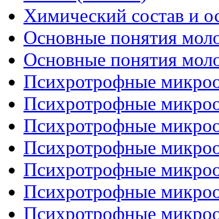
Химический состав и о
Основные понятия молок
Основные понятия молок
Психротрофные микроор
Психротрофные микроор
Психротрофные микроор
Психротрофные микроор
Психротрофные микроор
Психротрофные микроор
Психротрофные микроор