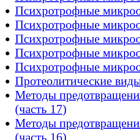
Психротрофные микроор
Психротрофные микроор
Психротрофные микроор
Психротрофные микроор
Психротрофные микроор
Протеолитические виды
Методы предотвращени
(часть 17)
Методы предотвращени
(часть 16)