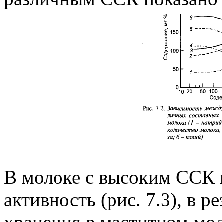
В молоке с высоким ССК 
активность (рис. 7.3), в р
хранения в маститном мо