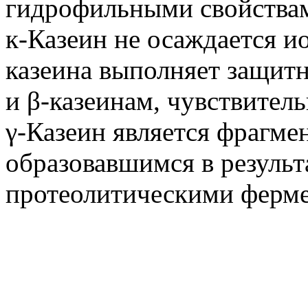
гидрофильными свойства
к-Казеин не осаждается и
казеина выполняет защит
и β-казеинам, чувствител
γ-Казеин является фрагме
образовавшимся в результ
протеолитическими ферме