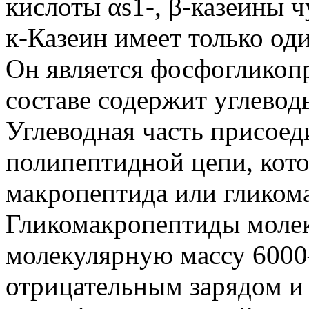
кислоты αs1-, β-казеины 
к-Казеин имеет только од
Он является фосфогликопр
составе содержит углевод
Углеводная часть присоед
полипептидной цепи, кот
макропептида или гликом
Гликомакропептиды молек
молекулярную массу 600
отрицательным зарядом 