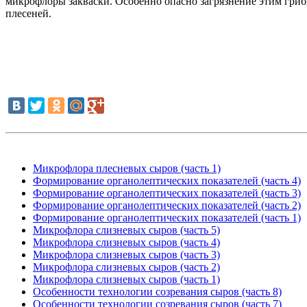
микрофлоры закваски. Особенно опасно загрязнение этим грибк
плесеней.
Микрофлора плесневых сыров (часть 1)
Формирование органолептических показателей (часть 4)
Формирование органолептических показателей (часть 3)
Формирование органолептических показателей (часть 2)
Формирование органолептических показателей (часть 1)
Микрофлора слизневых сыров (часть 5)
Микрофлора слизневых сыров (часть 4)
Микрофлора слизневых сыров (часть 3)
Микрофлора слизневых сыров (часть 2)
Микрофлора слизневых сыров (часть 1)
Особенности технологии созревания сыров (часть 8)
Особенности технологии созревания сыров (часть 7)