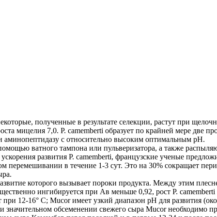
)
некоторые, полученные в результате селекции, растут при щело
оста мицелия 7,0. Р. camemberti образует по крайней мере две п
ы и аминопептидазу с относительно высоким оптимальным pH.
 помощью ватного тампона или пульверизатора, а также распыля
ускорения развития Р. camemberti, французские ученые предлож
м перемешивании в течение 1-3 сут. Это на 30% сокращает пер
ыра.
азвитие которого вызывает пороки продукта. Между этим плесне
ущественно ингибируется при Aв меньше 0,92, рост Р. camembert
т при 12-16° С; Mucor имеет узкий диапазон pH для развития (окол
и значительном обсеменении свежего сыра Mucor необходимо пре