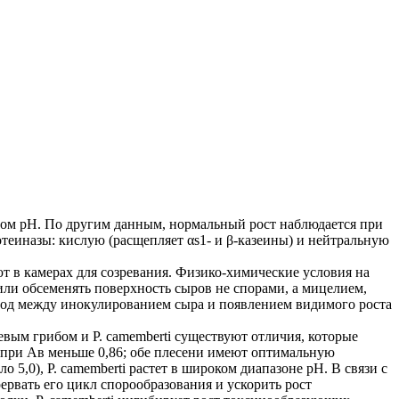
чном pH. По другим данным, нормальный рост наблюдается при
ротеиназы: кислую (расщепляет αs1- и β-казеины) и нейтральную
ют в камерах для созревания. Физико-химические условия на
или обсеменять поверхность сыров не спорами, а мицелием,
иод между инокулированием сыра и появлением видимого роста
вым грибом и Р. camemberti существуют отличия, которые
i при Aв меньше 0,86; обе плесени имеют оптимальную
о 5,0), Р. camemberti растет в широком диапазоне pH. В связи с
рвать его цикл спорообразования и ускорить рост