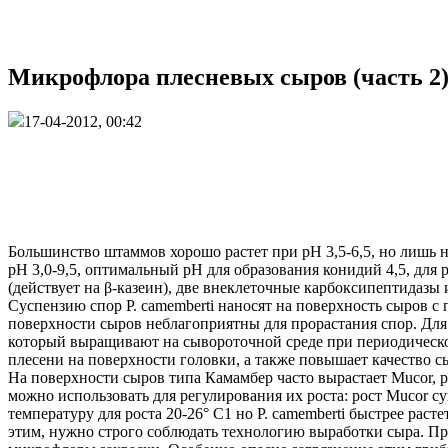
Микрофлора плесневых сыров (часть 2
17-04-2012, 00:42
Большинство штаммов хорошо растет при pH 3,5-6,5, но лишь 
pH 3,0-9,5, оптимальный pH для образования конидий 4,5, для р
(действует на β-казеин), две внеклеточные карбоксипептидаз
Суспензию спор P. camemberti наносят на поверхность сыров с
поверхности сыров неблагоприятны для прорастания спор. Для 
который выращивают на сывороточной среде при периодическо
плесени на поверхности головки, а также повышает качество с
На поверхности сыров типа Камамбер часто вырастает Mucor, р
можно использовать для регулирования их роста: рост Mucor с
температуру для роста 20-26° C1 но P. camemberti быстрее расте
этим, нужно строго соблюдать технологию выработки сыра. Пр