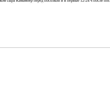
ом сыра Камамбер перед посолкой и в первые 12-24 ч после пос