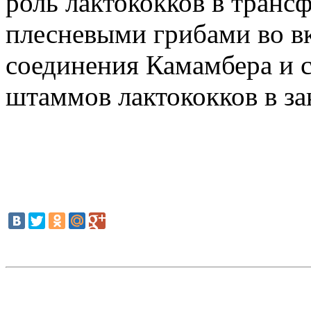
роль лактококков в транс
плесневыми грибами во в
соединения Камамбера и 
штаммов лактококков в за