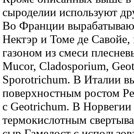
сыроделии используют др
Во Франции вырабатываю
Нектэр и Томе де Савойе,
газоном из смеси плесневы
Mucor, Cladosporium, Geo
Sporotrichum. В Италии 
поверхностным ростом Pen
с Geotrichum. В Норвеги
термокислотным свертыва
сыр Гамелост с использов