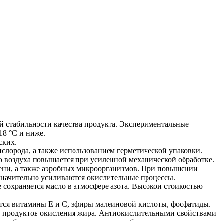
й стабильности качества продукта. Экспериментальные
18 °C и ниже.
ских.
слорода, а также использованием герметической упаковки.
во воздуха повышается при усиленной механической обработке.
сени, а также аэробных микроорганизмов. При повышении
 значительно усиливаются окислительные процессы.
е сохраняется масло в атмосфере азота. Высокой стойкостью
тся витамины E и С, эфиры малеиновой кислоты, фосфатиды.
их продуктов окисления жира. Антиокислительными свойствами