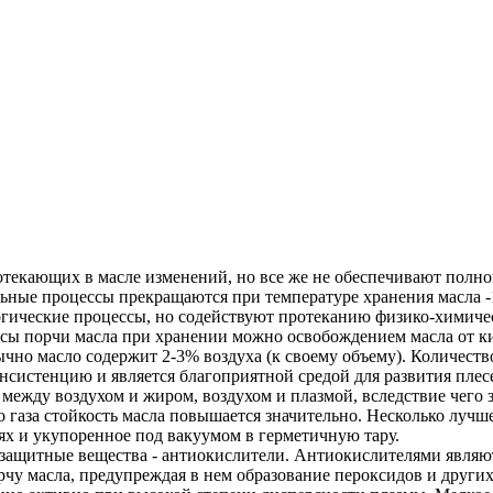
текающих в масле изменений, но все же не обеспечивают полно
ьные процессы прекращаются при температуре хранения масла -
гические процессы, но содействуют протеканию физико-химиче
сы порчи масла при хранении можно освобождением масла от ки
ычно масло содержит 2-3% воздуха (к своему объему). Количест
нсистенцию и является благоприятной средой для развития пле
 между воздухом и жиром, воздухом и плазмой, вследствие чего
о газа стойкость масла повышается значительно. Несколько лучш
ях и укупоренное под вакуумом в герметичную тару.
 защитные вещества - антиокислители. Антиокислителями являю
рчу масла, предупреждая в нем образование пероксидов и друг