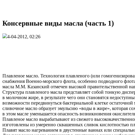
Консервные виды масла (часть 1)
4-04-2012, 02:26
Плавленое масло. Технология плавленого (или гомогенизирова
снабжения Военно-морского флота, особенно подводного флота
масла М.М. Казанский отмечен высокой правительственной наг
Структура плавленого масла представляет собой тонкую диспе
в молочном жире, в результате чего они становятся недоступн
возможности передвинуться бактериальной клетке остаточной м
сливочное масло образует эмульсию «воды в жире», которая с
в этом масле уменьшается опасность возникновения окислител
Плавленое масло вырабатывают из свежего высококачественног
изготовлены из умеренно сквашенных сливок кислотностью плаз
Плавят масло нагреванием в двустенные ваннах или специальн