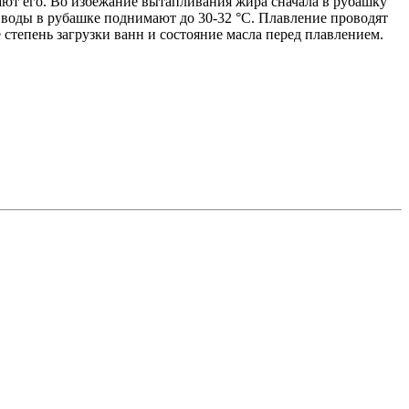
ют его. Во избежание вытапливания жира сначала в рубашку
 воды в рубашке поднимают до 30-32 °C. Плавление проводят
тепень загрузки ванн и состояние масла перед плавлением.