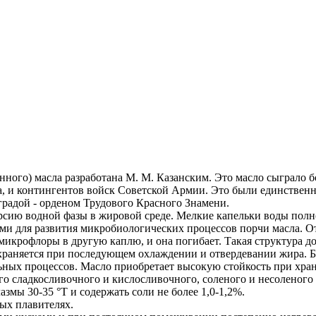
нного) масла разработана М. М. Казанским. Это масло сыграло
, и контингентов войск Советской Армии. Это были единственны
радой - орденом Трудового Красного Знамени.
рсию водной фазы в жировой среде. Мелкие капельки воды полн
ыми для развития микробиологических процессов порчи масла. О
икрофлоры в другую каплю, и она погибает. Такая структура до
охраняется при последующем охлаждении и отвердевании жира. 
ьных процессов. Масло приобретает высокую стойкость при хра
о сладкосливочного и кислосливочного, соленого и несоленого
мы 30-35 °T и содержать соли не более 1,0-1,2%.
ых плавителях.