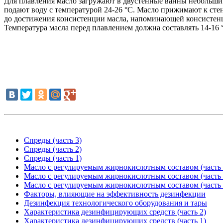
Для плавления масло загружают в двустенные ванны небольши
подают воду с температурой 24-26 °С. Масло прижимают к сте
до достижения консистенции масла, напоминающей консистенци
Температура масла перед плавлением должна составлять 14-16 
Спреды (часть 3)
Спреды (часть 2)
Спреды (часть 1)
Масло с регулируемым жирнокислотным составом (часть 
Масло с регулируемым жирнокислотным составом (часть 
Масло с регулируемым жирнокислотным составом (часть 
Факторы, влияющие на эффективность дезинфекции
Дезинфекция технологического оборудования и тары
Характеристика дезинфицирующих средств (часть 2)
Характеристика дезинфицирующих средств (часть 1)