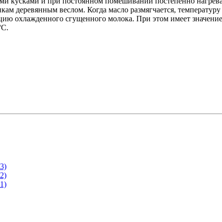
ми кусками и при постоянном помешивании постепенно нагрева
нкам деревянным веслом. Когда масло размягчается, температуру
ю охлажденного сгущенного молока. При этом имеет значение с
°C.
3)
2)
1)